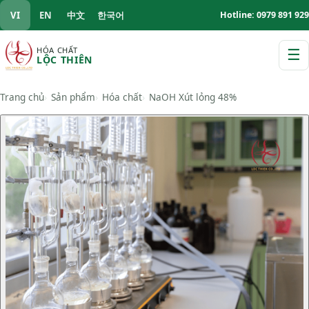
VI
EN
中文
한국어
Hotline: 0979 891 929
HÓA CHẤT
☰
LỘC THIÊN
M
Trang chủ
Sản phẩm
Hóa chất
NaOH Xút lỏng 48%