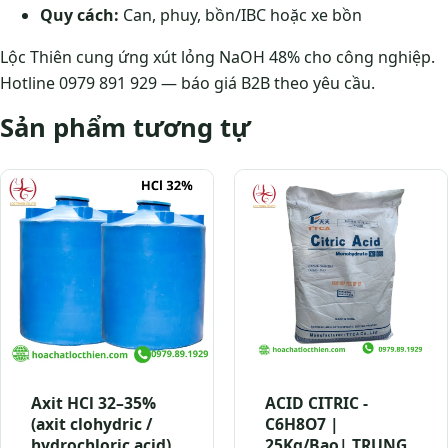
Quy cách:
Can, phuy, bồn/IBC hoặc xe bồn
Lộc Thiên cung ứng xút lỏng NaOH 48% cho công nghiệp.
Hotline 0979 891 929 — báo giá B2B theo yêu cầu.
Sản phẩm tương tự
Axit HCl 32–35%
ACID CITRIC -
(axit clohydric /
C6H8O7 |
hydrochloric acid)
25Kg/Bao| TRUNG