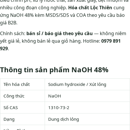
điều chỉnh pH, xử lý nước thải, sản xuất giấy, dệt nhuộm và
nhiều công đoạn công nghiệp.
Hóa chất Lộc Thiên
cung
ứng NaOH 48% kèm MSDS/SDS và COA theo yêu cầu báo
giá B2B.
Chính sách:
bán sỉ / báo giá theo yêu cầu
— không niêm
yết giá lẻ, không bán lẻ qua giỏ hàng. Hotline:
0979 891
929
.
Thông tin sản phẩm NaOH 48%
Tên hóa chất
Sodium hydroxide / Xút lỏng
Công thức
NaOH
Số CAS
1310-73-2
Dạng
Dung dịch lỏng