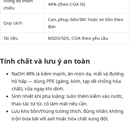
Nồng độ tham
48% (theo COA lô)
chiếu
Can, phuy, bồn/IBC hoặc xe bồn theo
Quy cách
đơn
Tài liệu
MSDS/SDS, COA theo yêu cầu
Tính chất và lưu ý an toàn
NaOH 48% là kiềm mạnh, ăn mòn da, mắt và đường
hô hấp — dùng PPE (găng, kính, tạp dề chống hóa
chất), rửa ngay khi dính.
Sinh nhiệt khi pha loãng: luôn thêm kiềm vào nước,
thao tác từ từ, có làm mát nếu cần.
Lưu kho bồn/thùng tương thích, đúng nhãn; không
trộn bừa bãi với axit hoặc hóa chất xung đột.