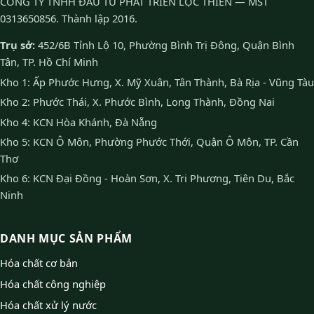
CÔNG TY TNHH ĐẦU TƯ PHÁT TRIỂN LỘC THIÊN — MST
0313650856. Thành lập 2016.
Trụ sở:
452/6B Tỉnh Lộ 10, Phường Bình Trị Đông, Quận Bình
Tân, TP. Hồ Chí Minh
Kho 1: Ấp Phước Hưng, X. Mỹ Xuân, Tân Thành, Bà Rịa - Vũng Tàu
Kho 2: Phước Thái, X. Phước Bình, Long Thành, Đồng Nai
Kho 4: KCN Hòa Khánh, Đà Nẵng
Kho 5: KCN Ô Môn, Phường Phước Thới, Quận Ô Môn, TP. Cần
Thơ
Kho 6: KCN Đại Đồng - Hoàn Sơn, X. Tri Phương, Tiên Du, Bắc
Ninh
DANH MỤC SẢN PHẨM
Hóa chất cơ bản
Hóa chất công nghiệp
Hóa chất xử lý nước