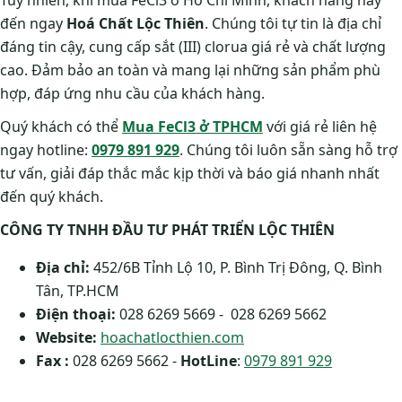
Tuy nhiên, khi mua FeCl3 ở Hồ Chí Minh, khách hàng hãy
đến ngay
Hoá Chất Lộc Thiên
. Chúng tôi tự tin là địa chỉ
đáng tin cậy, cung cấp sắt (III) clorua giá rẻ và chất lượng
cao. Đảm bảo an toàn và mang lại những sản phẩm phù
hợp, đáp ứng nhu cầu của khách hàng.
Quý khách có thể
Mua FeCl3 ở TPHCM
với giá rẻ liên hệ
ngay hotline:
0979 891 929
. Chúng tôi luôn sẵn sàng hỗ trợ
tư vấn, giải đáp thắc mắc kịp thời và báo giá nhanh nhất
đến quý khách.
CÔNG TY TNHH ĐẦU TƯ PHÁT TRIỂN LỘC THIÊN
Địa chỉ:
452/6B Tỉnh Lộ 10, P. Bình Trị Đông, Q. Bình
Tân, TP.HCM
Điện thoại:
028 6269 5669 - 028 6269 5662
Website:
hoachatlocthien.com
Fax :
028 6269 5662 -
HotLine
:
0979 891 929