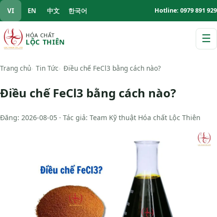
VI
EN
中文
한국어
Hotline: 0979 891 929
HÓA CHẤT
☰
LỘC THIÊN
M
Trang chủ
Tin Tức
Điều chế FeCl3 bằng cách nào?
Điều chế FeCl3 bằng cách nào?
Đăng: 2026-08-05 · Tác giả: Team Kỹ thuật Hóa chất Lộc Thiên