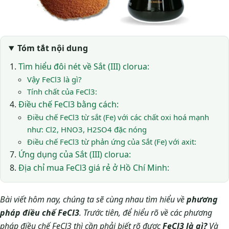
Tóm tắt nội dung
Tìm hiểu đôi nét về Sắt (III) clorua:
Vậy FeCl3 là gì?
Tính chất của FeCl3:
Điều chế FeCl3 bằng cách:
Điều chế FeCl3 từ sắt (Fe) với các chất oxi hoá mạnh
như: Cl2, HNO3, H2SO4 đặc nóng
Điều chế FeCl3 từ phản ứng của Sắt (Fe) với axit:
Ứng dụng của Sắt (III) clorua:
Địa chỉ mua FeCl3 giá rẻ ở Hồ Chí Minh:
Bài viết hôm nay, chúng ta sẽ cùng nhau tìm hiểu về
phương
pháp điều chế FeCl3
. Trước tiên, để hiểu rõ về các phương
pháp điều chế FeCl3 thì cần phải biết rõ được
FeCl3 là gì?
Và