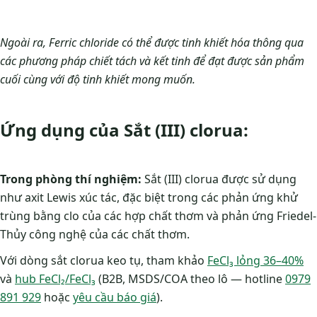
Ngoài ra, Ferric chloride có thể được tinh khiết hóa thông qua
các phương pháp chiết tách và kết tinh để đạt được sản phẩm
cuối cùng với độ tinh khiết mong muốn.
Ứng dụng của Sắt (III) clorua:
Trong phòng thí nghiệm:
Sắt (III) clorua được sử dụng
như axit Lewis xúc tác, đặc biệt trong các phản ứng khử
trùng bằng clo của các hợp chất thơm và phản ứng Friedel-
Thủy công nghệ của các chất thơm.
Với dòng sắt clorua keo tụ, tham khảo
FeCl₃ lỏng 36–40%
và
hub FeCl₂/FeCl₃
(B2B, MSDS/COA theo lô — hotline
0979
891 929
hoặc
yêu cầu báo giá
).