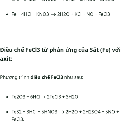
Fe + 4HCl + KNO3 ⟶ 2H2O + KCl + NO + FeCl3
Điều chế FeCl3 từ phản ứng của Sắt (Fe) với
axit:
Phương trình
điều chế FeCl3
như sau:
Fe2O3 + 6HCl → 2FeCl3 + 3H2O
FeS2 + 3HCl + 5HNO3 ⟶ 2H2O + 2H2SO4 + 5NO +
FeCl3.