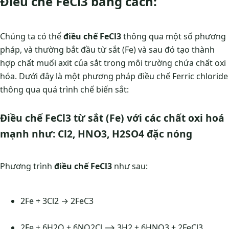
Điều chế FeCl3 bằng cách:
Chúng ta có thể
điều chế FeCl3
thông qua một số phương
pháp, và thường bắt đầu từ sắt (Fe) và sau đó tạo thành
hợp chất muối axit của sắt trong môi trường chứa chất oxi
hóa. Dưới đây là một phương pháp điều chế Ferric chloride
thông qua quá trình chế biến sắt:
Điều chế FeCl3 từ sắt (Fe) với các chất oxi hoá
mạnh như: Cl2, HNO3, H2SO4 đặc nóng
Phương trình
điều chế FeCl3
như sau:
2Fe + 3Cl2 → 2FeC3
2Fe + 6H2O + 6NO2Cl ⟶ 3H2 + 6HNO3 + 2FeCl3