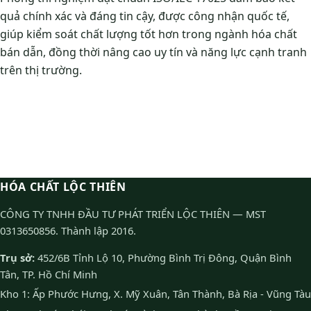
quả chính xác và đáng tin cậy, được công nhận quốc tế,
giúp kiểm soát chất lượng tốt hơn trong ngành hóa chất
bán dẫn, đồng thời nâng cao uy tín và năng lực cạnh tranh
trên thị trường.
HÓA CHẤT LỘC THIÊN
CÔNG TY TNHH ĐẦU TƯ PHÁT TRIỂN LỘC THIÊN — MST
0313650856. Thành lập 2016.
Trụ sở:
452/6B Tỉnh Lộ 10, Phường Bình Trị Đông, Quận Bình
Tân, TP. Hồ Chí Minh
Kho 1: Ấp Phước Hưng, X. Mỹ Xuân, Tân Thành, Bà Rịa - Vũng Tàu