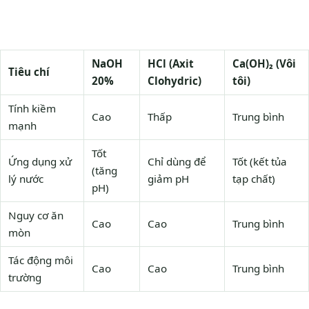
NaOH
HCl (Axit
Ca(OH)₂ (Vôi
Tiêu chí
20%
Clohydric)
tôi)
Tính kiềm
Cao
Thấp
Trung bình
mạnh
Tốt
Ứng dụng xử
Chỉ dùng để
Tốt (kết tủa
(tăng
lý nước
giảm pH
tạp chất)
pH)
Nguy cơ ăn
Cao
Cao
Trung bình
mòn
Tác động môi
Cao
Cao
Trung bình
trường