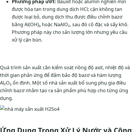
Phương pháp ướt:
Bauxit hoặc alumin nghiền mịn
được hòa tan trong dung dịch HCl; cặn không tan
được loại bỏ, dung dịch thu được điều chỉnh bazơ
bằng Al(OH)₃ hoặc NaAlO₂, sau đó cô đặc và sấy khô.
Phương pháp này cho sản lượng lớn nhưng yêu cầu
xử lý cặn bùn.
Quá trình sản xuất cần kiểm soát nồng độ axit, nhiệt độ và
thời gian phản ứng để đảm bảo độ bazơ và hàm lượng
Al₂O₃ ổn định. Một số nhà sản xuất bổ sung phụ gia điều
chỉnh bazơ nhằm tạo ra sản phẩm phù hợp cho từng ứng
dụng.
Ứng Dụng Trong Xử Lý Nước và Công