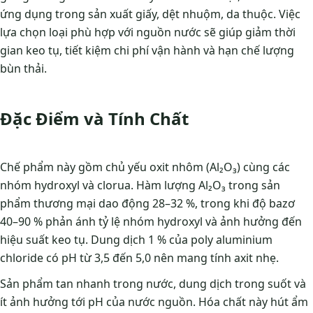
ứng dụng trong sản xuất giấy, dệt nhuộm, da thuộc. Việc
lựa chọn loại phù hợp với nguồn nước sẽ giúp giảm thời
gian keo tụ, tiết kiệm chi phí vận hành và hạn chế lượng
bùn thải.
Đặc Điểm và Tính Chất
Chế phẩm này gồm chủ yếu oxit nhôm (Al₂O₃) cùng các
nhóm hydroxyl và clorua. Hàm lượng Al₂O₃ trong sản
phẩm thương mại dao động 28–32 %, trong khi độ bazơ
40–90 % phản ánh tỷ lệ nhóm hydroxyl và ảnh hưởng đến
hiệu suất keo tụ. Dung dịch 1 % của poly aluminium
chloride có pH từ 3,5 đến 5,0 nên mang tính axit nhẹ.
Sản phẩm tan nhanh trong nước, dung dịch trong suốt và
ít ảnh hưởng tới pH của nước nguồn. Hóa chất này hút ẩm