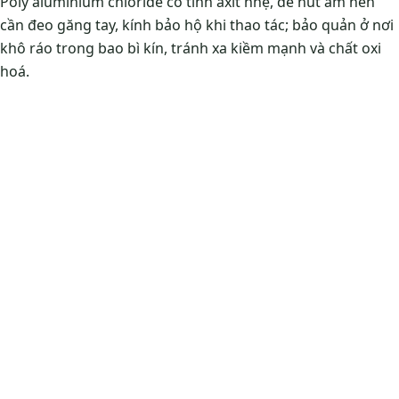
Poly aluminium chloride có tính axit nhẹ, dễ hút ẩm nên
cần đeo găng tay, kính bảo hộ khi thao tác; bảo quản ở nơi
khô ráo trong bao bì kín, tránh xa kiềm mạnh và chất oxi
hoá.