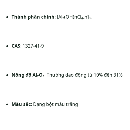
Thành phần chính
: [Al₂(OH)nCl₆₋n]ₘ
CAS
: 1327-41-9​​
Nồng độ Al₂O₃
: Thường dao động từ 10% đến 31%​​
Màu sắc
: Dạng bột màu trắng