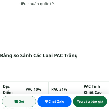
tiêu chuẩn quốc tế.
Bảng So Sánh Các Loại PAC Trắng
Đặc
PAC Tinh
PAC 10%
PAC 31%
Điểm
Khiết Cao
☎
💬
Gọi
Chat Zalo
Yêu cầu báo giá
Hàm
lượng
10% ± 1%
31% ± 1%
≥ 30%