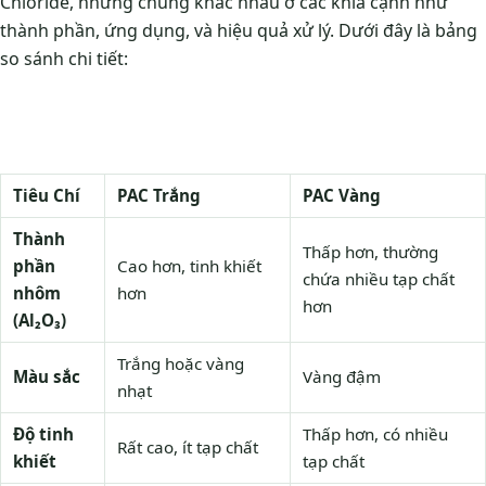
Chloride, nhưng chúng khác nhau ở các khía cạnh như
thành phần, ứng dụng, và hiệu quả xử lý. Dưới đây là bảng
so sánh chi tiết:
Tiêu Chí
PAC Trắng
PAC Vàng
Thành
Thấp hơn, thường
phần
Cao hơn, tinh khiết
chứa nhiều tạp chất
nhôm
hơn
hơn
(Al₂O₃)
Trắng hoặc vàng
Màu sắc
Vàng đậm
nhạt
Độ tinh
Thấp hơn, có nhiều
Rất cao, ít tạp chất
khiết
tạp chất