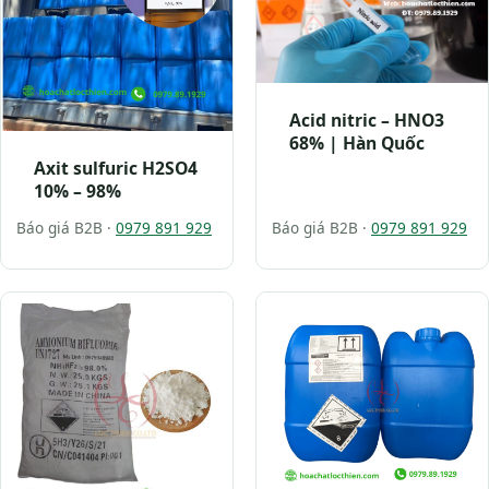
Acid nitric – HNO3
68% | Hàn Quốc
Axit sulfuric H2SO4
10% – 98%
Báo giá B2B ·
0979 891 929
Báo giá B2B ·
0979 891 929