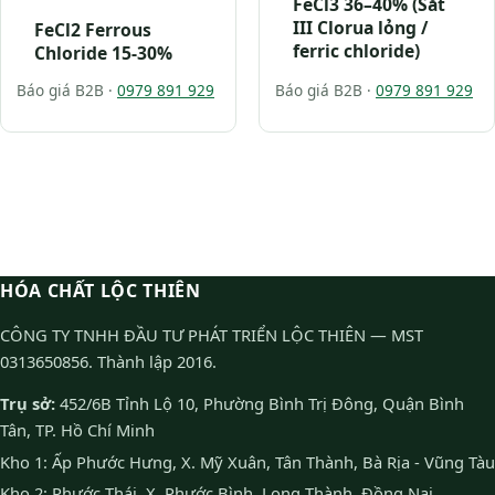
FeCl3 36–40% (Sắt
III Clorua lỏng /
FeCl2 Ferrous
ferric chloride)
Chloride 15-30%
Báo giá B2B ·
0979 891 929
Báo giá B2B ·
0979 891 929
HÓA CHẤT LỘC THIÊN
CÔNG TY TNHH ĐẦU TƯ PHÁT TRIỂN LỘC THIÊN — MST
0313650856. Thành lập 2016.
Trụ sở:
452/6B Tỉnh Lộ 10, Phường Bình Trị Đông, Quận Bình
Tân, TP. Hồ Chí Minh
Kho 1: Ấp Phước Hưng, X. Mỹ Xuân, Tân Thành, Bà Rịa - Vũng Tàu
Kho 2: Phước Thái, X. Phước Bình, Long Thành, Đồng Nai