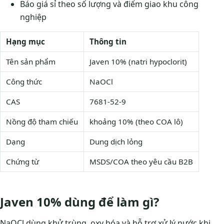
Báo giá sỉ theo số lượng và điểm giao khu công
nghiệp
Hạng mục
Thông tin
Tên sản phẩm
Javen 10% (natri hypoclorit)
Công thức
NaOCl
CAS
7681-52-9
Nồng độ tham chiếu
khoảng 10% (theo COA lô)
Dạng
Dung dịch lỏng
Chứng từ
MSDS/COA theo yêu cầu B2B
Javen 10% dùng để làm gì?
NaOCl dùng khử trùng, oxy hóa và hỗ trợ xử lý nước khi