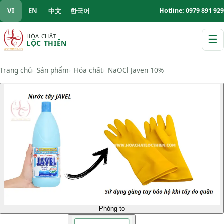
VI
EN
中文
한국어
Hotline: 0979 891 929
HÓA CHẤT
☰
LỘC THIÊN
M
Trang chủ
Sản phẩm
Hóa chất
NaOCl Javen 10%
Phóng to