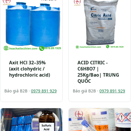
Axit HCl 32–35%
ACID CITRIC -
(axit clohydric /
C6H8O7 |
hydrochloric acid)
25Kg/Bao| TRUNG
QUỐC
Báo giá B2B ·
0979 891 929
Báo giá B2B ·
0979 891 929