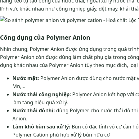
năng keo tụ tạo bông của nước thải, ngoài xử lý nước thả
lĩnh vực khác nhau như công nghiẹp giấy, dệt may, khái th
Công dụng của Polymer Anion
Nhìn chung, Polymer Anion được ứng dụng trong quá trình k
Polymer Anion còn được dùng làm chất phụ gia trong công 
dụng khác nhau của Polymer Anion tùy theo mục đích, loại 
Nước mặt:
Polymer Anion được dùng cho nước mặt vì 
Mn,…
Nước thải công nghiệp:
Polymer Anion kết hợp với c
làm tăng hiệu quả xử lý.
Nước thải đô thị:
dùng Polymer cho nước thải đô thị 
Anion.
Làm khô bùn sau xử lý:
Bùn có đặc tính vô cơ cần hó
Polymer Cation phù hợp xử lý bùn hữu cơ