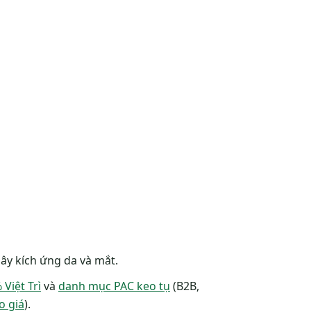
gây kích ứng da và mắt.
Việt Trì
và
danh mục PAC keo tụ
(B2B,
o giá
).