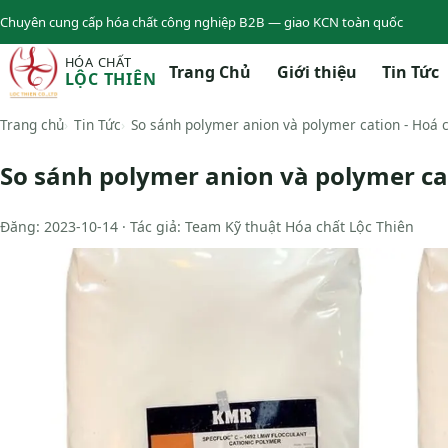
Chuyên cung cấp hóa chất công nghiệp B2B — giao KCN toàn quốc
HÓA CHẤT
Trang Chủ
Giới thiệu
Tin Tức
LỘC THIÊN
Trang chủ
Tin Tức
So sánh polymer anion và polymer cation - Hoá 
So sánh polymer anion và polymer cat
Đăng: 2023-10-14 · Tác giả: Team Kỹ thuật Hóa chất Lộc Thiên