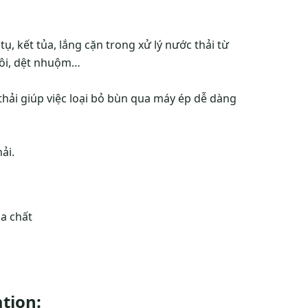
ụ, kết tủa, lắng cặn trong xử lý nước thải từ
uôi, dệt nhuộm…
thải giúp việc loại bỏ bùn qua máy ép dễ dàng
ải.
tion: