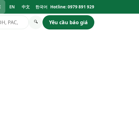
I
EN
中文
한국어
Hotline: 0979 891 929
Yêu cầu báo giá
🔍