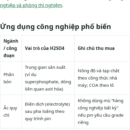
nghiệp và phòng thí nghiệm
.
Ứng dụng công nghiệp phổ biến
Ngành
/ công
Vai trò của H2SO4
Ghi chú thu mua
đoạn
Trung gian sản xuất
Nồng độ và tạp chất
Phân
(ví dụ
theo công thức nhà
bón
superphosphate, dòng
máy; COA theo lô
liên quan axit hóa)
Không dùng mù “hàng
Điện dịch (electrolyte)
Ắc quy
công nghiệp bất kỳ”
sau pha loãng theo
chì
nếu pin yêu cầu grade
quy trình pin
riêng