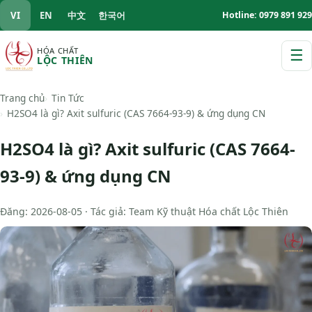
VI
EN
中文
한국어
Hotline: 0979 891 929
HÓA CHẤT
☰
LỘC THIÊN
M
Trang chủ
Tin Tức
H2SO4 là gì? Axit sulfuric (CAS 7664-93-9) & ứng dụng CN
H2SO4 là gì? Axit sulfuric (CAS 7664-
93-9) & ứng dụng CN
Đăng: 2026-08-05 · Tác giả: Team Kỹ thuật Hóa chất Lộc Thiên