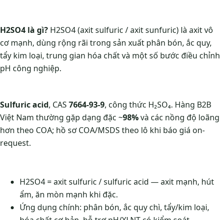
H2SO4 là gì?
H2SO4 (axit sulfuric / axit sunfuric) là axit vô
cơ mạnh, dùng rộng rãi trong sản xuất phân bón, ắc quy,
tẩy kim loại, trung gian hóa chất và một số bước điều chỉnh
pH công nghiệp.
Sulfuric acid
, CAS
7664-93-9
, công thức H₂SO₄. Hàng B2B
Việt Nam thường gặp dạng đặc ~
98%
và các nồng độ loãng
hơn theo COA; hồ sơ COA/MSDS theo lô khi báo giá on-
request.
H2SO4 = axit sulfuric / sulfuric acid — axit mạnh, hút
ẩm, ăn mòn mạnh khi đặc.
Ứng dụng chính: phân bón, ắc quy chì, tẩy/kim loại,