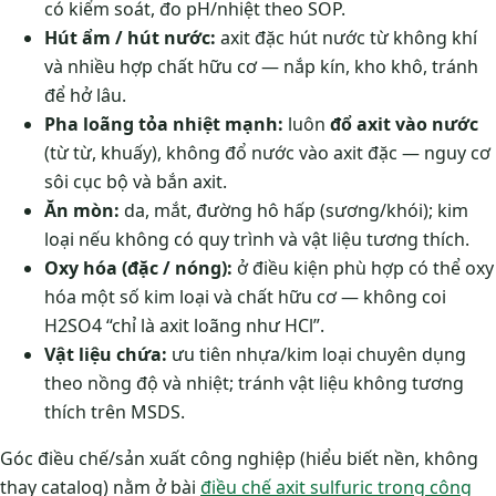
có kiểm soát, đo pH/nhiệt theo SOP.
Hút ẩm / hút nước:
axit đặc hút nước từ không khí
và nhiều hợp chất hữu cơ — nắp kín, kho khô, tránh
để hở lâu.
Pha loãng tỏa nhiệt mạnh:
luôn
đổ axit vào nước
(từ từ, khuấy), không đổ nước vào axit đặc — nguy cơ
sôi cục bộ và bắn axit.
Ăn mòn:
da, mắt, đường hô hấp (sương/khói); kim
loại nếu không có quy trình và vật liệu tương thích.
Oxy hóa (đặc / nóng):
ở điều kiện phù hợp có thể oxy
hóa một số kim loại và chất hữu cơ — không coi
H2SO4 “chỉ là axit loãng như HCl”.
Vật liệu chứa:
ưu tiên nhựa/kim loại chuyên dụng
theo nồng độ và nhiệt; tránh vật liệu không tương
thích trên MSDS.
Góc điều chế/sản xuất công nghiệp (hiểu biết nền, không
thay catalog) nằm ở bài
điều chế axit sulfuric trong công