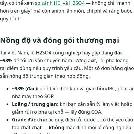
tẩy, có thể xem
so sánh HCl và H2SO4
— không chỉ “mạnh
hơn trên giấy” mà còn anion, ăn mòn, chi phí và ràng buộc
quy trình.
Nồng độ và đóng gói thương mại
Tại Việt Nam, lô H2SO4 công nghiệp hay gặp dạng
đặc
~98%
để tối ưu vận chuyển hàm lượng axit, rồi pha loãng
tại điểm dùng nếu quy trình yêu cầu. Một số đơn hàng giao
sẵn nồng độ trung gian theo hợp đồng.
~98% (đặc):
phổ biến tồn kho và giao bồn/IBC; pha tại
nhà máy theo SOP.
Loãng / trung gian:
khi bạn cần sẵn % làm việc hoặc
giảm rủi ro pha tại chỗ — lấy đúng COA.
Grade đặc thù:
ắc quy, điện tử, dược… có thể yêu cầu
tạp chất chặt —
không
mặc định mọi lô công nghiệp