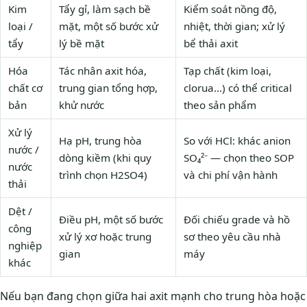
Kim
Tẩy gỉ, làm sạch bề
Kiểm soát nồng độ,
loại /
mặt, một số bước xử
nhiệt, thời gian; xử lý
tẩy
lý bề mặt
bể thải axit
Hóa
Tác nhân axit hóa,
Tạp chất (kim loại,
chất cơ
trung gian tổng hợp,
clorua…) có thể critical
bản
khử nước
theo sản phẩm
Xử lý
Hạ pH, trung hòa
So với HCl: khác anion
nước /
dòng kiềm (khi quy
SO₄²⁻ — chọn theo SOP
nước
trình chọn H2SO4)
và chi phí vận hành
thải
Dệt /
Điều pH, một số bước
Đối chiếu grade và hồ
công
xử lý xơ hoặc trung
sơ theo yêu cầu nhà
nghiệp
gian
máy
khác
Nếu bạn đang chọn giữa hai axit mạnh cho trung hòa hoặc