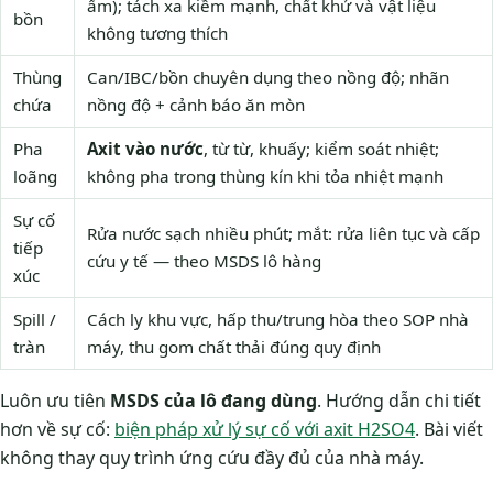
ẩm); tách xa kiềm mạnh, chất khử và vật liệu
bồn
không tương thích
Thùng
Can/IBC/bồn chuyên dụng theo nồng độ; nhãn
chứa
nồng độ + cảnh báo ăn mòn
Pha
Axit vào nước
, từ từ, khuấy; kiểm soát nhiệt;
loãng
không pha trong thùng kín khi tỏa nhiệt mạnh
Sự cố
Rửa nước sạch nhiều phút; mắt: rửa liên tục và cấp
tiếp
cứu y tế — theo MSDS lô hàng
xúc
Spill /
Cách ly khu vực, hấp thu/trung hòa theo SOP nhà
tràn
máy, thu gom chất thải đúng quy định
Luôn ưu tiên
MSDS của lô đang dùng
. Hướng dẫn chi tiết
hơn về sự cố:
biện pháp xử lý sự cố với axit H2SO4
. Bài viết
không thay quy trình ứng cứu đầy đủ của nhà máy.