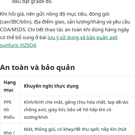
đều đạt grade đó.
Khi hỏi giá, nên gửi: nồng độ mục tiêu, đóng gói
(can/IBC/bồn), địa điểm giao, sản lượng/tháng và yêu cầu
COA/MSDS. Chi tiết thao tác an toàn khi dùng hàng ngày
có thể bổ sung ở bài
lưu ý sử dụng và bảo quản axit
sunfuric H2SO4
.
An toàn và bảo quản
Hạng
Khuyến nghị thực dụng
mục
PPE
Kính/kính che mặt, găng chịu hóa chất, tạp dề/áo
tối
chống axit, giày kín; bảo vệ hô hấp khi có
thiểu
sương/khói
Mát, thông gió, có khay/đê thu spill; nắp kín (hút
Kho /