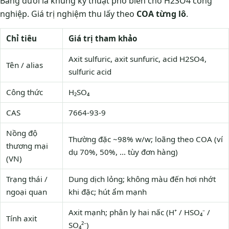
Bảng dưới là khung kỹ thuật phổ biến cho H2SO4 công
nghiệp. Giá trị nghiệm thu lấy theo
COA từng lô
.
Chỉ tiêu
Giá trị tham khảo
Axit sulfuric, axit sunfuric, acid H2SO4,
Tên / alias
sulfuric acid
Công thức
H₂SO₄
CAS
7664-93-9
Nồng độ
Thường đặc ~98% w/w; loãng theo COA (ví
thương mại
dụ 70%, 50%, … tùy đơn hàng)
(VN)
Trạng thái /
Dung dịch lỏng; không màu đến hơi nhớt
ngoại quan
khi đặc; hút ẩm mạnh
Axit mạnh; phân ly hai nấc (H⁺ / HSO₄⁻ /
Tính axit
SO₄²⁻)