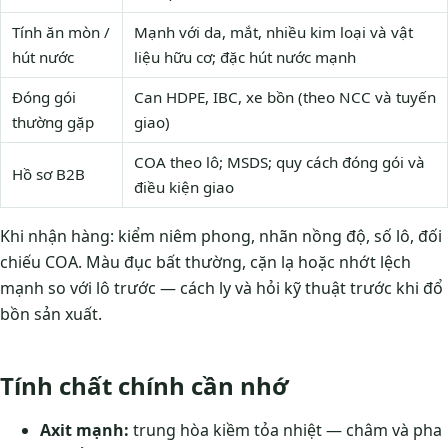
Tính ăn mòn /
Mạnh với da, mắt, nhiều kim loại và vật
hút nước
liệu hữu cơ; đặc hút nước mạnh
Đóng gói
Can HDPE, IBC, xe bồn (theo NCC và tuyến
thường gặp
giao)
COA theo lô; MSDS; quy cách đóng gói và
Hồ sơ B2B
điều kiện giao
Khi nhận hàng: kiểm niêm phong, nhãn nồng độ, số lô, đối
chiếu COA. Màu đục bất thường, cặn lạ hoặc nhớt lệch
mạnh so với lô trước — cách ly và hỏi kỹ thuật trước khi đổ
bồn sản xuất.
Tính chất chính cần nhớ
Axit mạnh:
trung hòa kiềm tỏa nhiệt — châm và pha