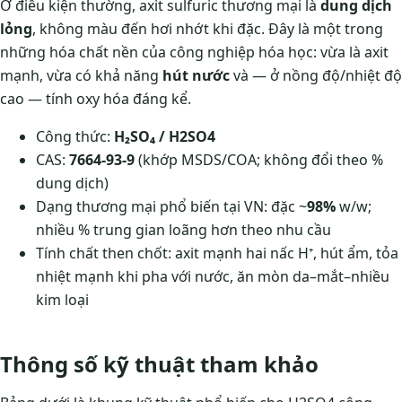
Ở điều kiện thường, axit sulfuric thương mại là
dung dịch
lỏng
, không màu đến hơi nhớt khi đặc. Đây là một trong
những hóa chất nền của công nghiệp hóa học: vừa là axit
mạnh, vừa có khả năng
hút nước
và — ở nồng độ/nhiệt độ
cao — tính oxy hóa đáng kể.
Công thức:
H₂SO₄ / H2SO4
CAS:
7664-93-9
(khớp MSDS/COA; không đổi theo %
dung dịch)
Dạng thương mại phổ biến tại VN: đặc ~
98%
w/w;
nhiều % trung gian loãng hơn theo nhu cầu
Tính chất then chốt: axit mạnh hai nấc H⁺, hút ẩm, tỏa
nhiệt mạnh khi pha với nước, ăn mòn da–mắt–nhiều
kim loại
Thông số kỹ thuật tham khảo