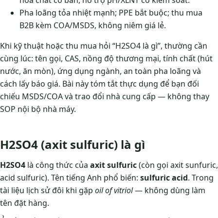
hóa chất cơ bản, hỗ trợ pH/XLNT có kiểm soát.
Pha loãng tỏa nhiệt mạnh; PPE bắt buộc; thu mua
B2B kèm COA/MSDS, không niêm giá lẻ.
Khi kỹ thuật hoặc thu mua hỏi “H2SO4 là gì”, thường cần
cùng lúc: tên gọi, CAS, nồng độ thương mại, tính chất (hút
nước, ăn mòn), ứng dụng ngành, an toàn pha loãng và
cách lấy báo giá. Bài này tóm tắt thực dụng để bạn đối
chiếu MSDS/COA và trao đổi nhà cung cấp — không thay
SOP nội bộ nhà máy.
H2SO4 (axit sulfuric) là gì
H2SO4
là công thức của
axit sulfuric
(còn gọi axit sunfuric,
acid sulfuric). Tên tiếng Anh phổ biến:
sulfuric acid
. Trong
tài liệu lịch sử đôi khi gặp
oil of vitriol
— không dùng làm
tên đặt hàng.