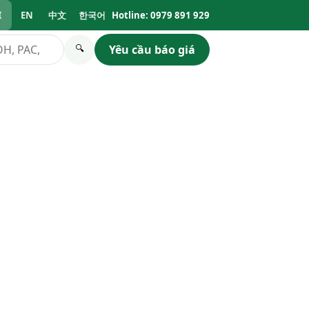
I
EN
中文
한국어
Hotline: 0979 891 929
Yêu cầu báo giá
🔍