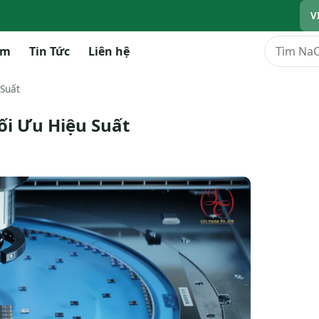
V
Tìm kiếm
ẩm
Tin Tức
Liên hệ
 Suất
ối Ưu Hiệu Suất