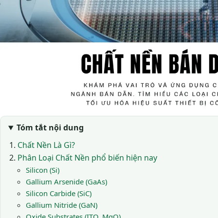
Tóm tắt nội dung
Chất Nền Là Gì?
Phân Loại Chất Nền phổ biến hiện nay
Silicon (Si)
Gallium Arsenide (GaAs)
Silicon Carbide (SiC)
Gallium Nitride (GaN)
Oxide Substrates (ITO, MgO)