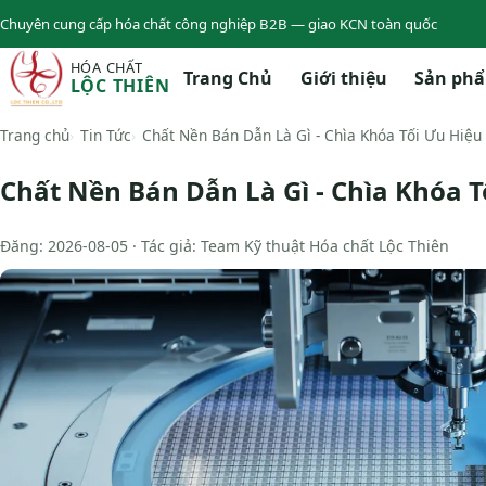
Chuyên cung cấp hóa chất công nghiệp B2B — giao KCN toàn quốc
HÓA CHẤT
Trang Chủ
Giới thiệu
Sản ph
LỘC THIÊN
Trang chủ
Tin Tức
Chất Nền Bán Dẫn Là Gì - Chìa Khóa Tối Ưu Hiệu
Chất Nền Bán Dẫn Là Gì - Chìa Khóa T
Đăng: 2026-08-05 · Tác giả: Team Kỹ thuật Hóa chất Lộc Thiên