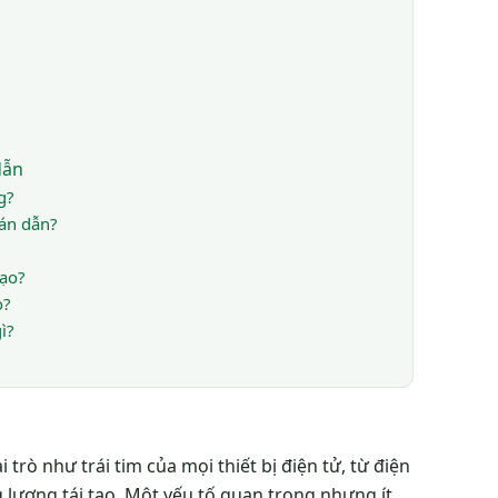
dẫn
g?
bán dẫn?
ạo?
o?
ì?
 trò như trái tim của mọi thiết bị điện tử, từ điện
 lượng tái tạo. Một yếu tố quan trọng nhưng ít