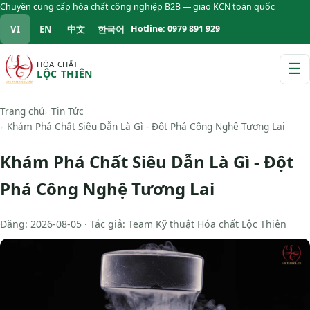
Chuyên cung cấp hóa chất công nghiệp B2B — giao KCN toàn quốc
VI
EN
中文
한국어
Hotline: 0979 891 929
HÓA CHẤT
☰
LỘC THIÊN
M
Trang chủ
Tin Tức
Khám Phá Chất Siêu Dẫn Là Gì - Đột Phá Công Nghệ Tương Lai
Khám Phá Chất Siêu Dẫn Là Gì - Đột
Phá Công Nghệ Tương Lai
Đăng: 2026-08-05 · Tác giả: Team Kỹ thuật Hóa chất Lộc Thiên