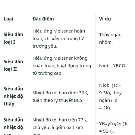
Loại
Đặc điểm
Ví dụ
Hiệu ứng Meissner hoàn
Siêu dẫn
Thủy ngân,
toàn, chỉ xảy ra trong từ
loại I
nhôm.
trường yếu.
Hiệu ứng Meissner không
Siêu dẫn
hoàn toàn, hoạt động trong
Niobi, YBCO.
loại II
từ trường cao.
Niobi (Tc =
Siêu dẫn
Nhiệt độ tới hạn dưới 30K,
9.3K), thủy
nhiệt độ
tuân theo lý thuyết BCS.
ngân (Tc =
thấp
4.2K).
Siêu dẫn
Nhiệt độ tới hạn trên 77K,
YBa₂Cu₃O₇ (Tc
nhiệt độ
chủ yếu là gốm oxit kim
= 92K).
cao
loại.