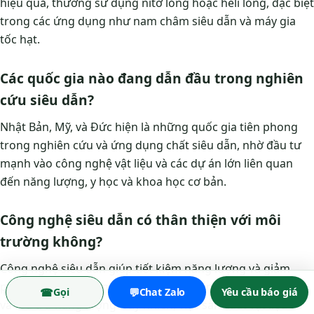
hiệu quả, thường sử dụng nitơ lỏng hoặc heli lỏng, đặc biệt
trong các ứng dụng như nam châm siêu dẫn và máy gia
tốc hạt.
Các quốc gia nào đang dẫn đầu trong nghiên
cứu siêu dẫn?
Nhật Bản, Mỹ, và Đức hiện là những quốc gia tiên phong
trong nghiên cứu và ứng dụng chất siêu dẫn, nhờ đầu tư
mạnh vào công nghệ vật liệu và các dự án lớn liên quan
đến năng lượng, y học và khoa học cơ bản.
Công nghệ siêu dẫn có thân thiện với môi
trường không?
Công nghệ siêu dẫn giúp tiết kiệm năng lượng và giảm
phát thải khí nhà kính trong các hệ thống truyền tải điện
☎
💬
Gọi
Chat Zalo
Yêu cầu báo giá
và lưu trữ năng lượng. Tuy nhiên, việc sản xuất vật liệu và