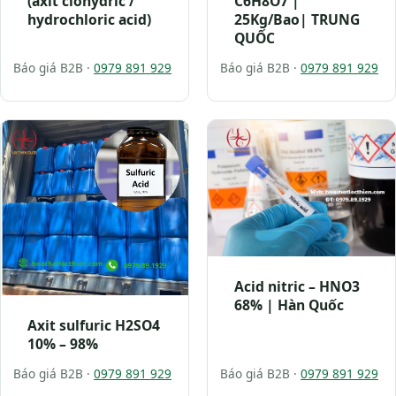
(axit clohydric /
C6H8O7 |
hydrochloric acid)
25Kg/Bao| TRUNG
QUỐC
Báo giá B2B ·
0979 891 929
Báo giá B2B ·
0979 891 929
Acid nitric – HNO3
68% | Hàn Quốc
Axit sulfuric H2SO4
10% – 98%
Báo giá B2B ·
0979 891 929
Báo giá B2B ·
0979 891 929