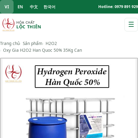
VI
EN
中文
한국어
Hotline: 0979 891 929
HÓA CHẤT
☰
LỘC THIÊN
M
Trang chủ
Sản phẩm
H2O2
Oxy Gia H2O2 Han Quoc 50% 35Kg Can