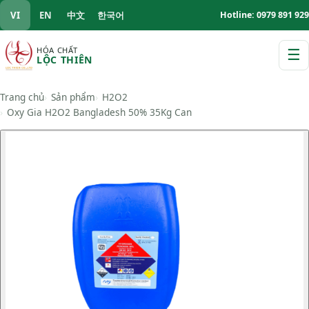
VI
EN
中文
한국어
Hotline: 0979 891 929
HÓA CHẤT
☰
LỘC THIÊN
M
Trang chủ
Sản phẩm
H2O2
Oxy Gia H2O2 Bangladesh 50% 35Kg Can