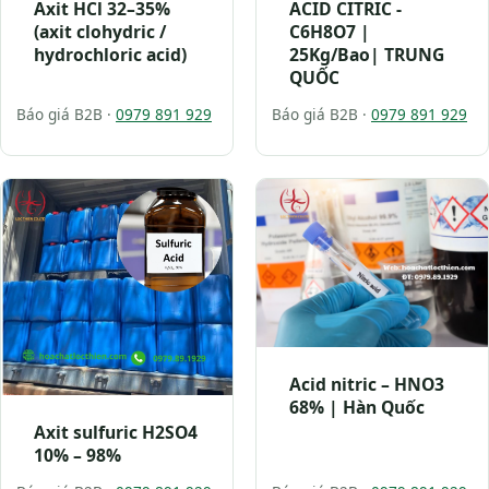
Axit HCl 32–35%
ACID CITRIC -
(axit clohydric /
C6H8O7 |
hydrochloric acid)
25Kg/Bao| TRUNG
QUỐC
Báo giá B2B ·
0979 891 929
Báo giá B2B ·
0979 891 929
Acid nitric – HNO3
68% | Hàn Quốc
Axit sulfuric H2SO4
10% – 98%