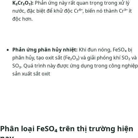
K₂Cr₂O₇):
Phản ứng này rất quan trọng trong xử lý
nước, đặc biệt để khử độc Cr⁶⁺, biến nó thành Cr³⁺ ít
độc hơn.
Phản ứng phân hủy nhiệt:
Khi đun nóng, FeSO₄ bị
phân hủy, tạo oxit sắt (Fe₂O₃) và giải phóng khí SO₂ và
SO₃. Quá trình này được ứng dụng trong công nghiệp
sản xuất sắt oxit
Phân loại FeSO₄ trên thị trường hiện
nay