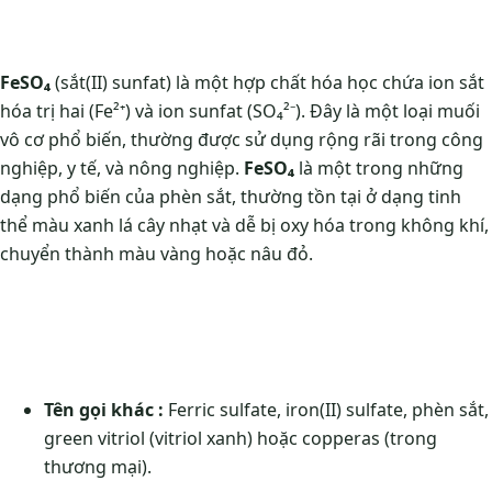
FeSO₄
(sắt(II) sunfat) là một hợp chất hóa học chứa ion sắt
hóa trị hai (Fe²⁺) và ion sunfat (SO₄²⁻). Đây là một loại muối
vô cơ phổ biến, thường được sử dụng rộng rãi trong công
nghiệp, y tế, và nông nghiệp.
FeSO₄
là một trong những
dạng phổ biến của phèn sắt, thường tồn tại ở dạng tinh
thể màu xanh lá cây nhạt và dễ bị oxy hóa trong không khí,
chuyển thành màu vàng hoặc nâu đỏ.
Tên gọi khác :
Ferric sulfate, iron(II) sulfate, phèn sắt,
green vitriol (vitriol xanh) hoặc copperas (trong
thương mại).