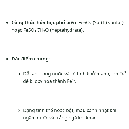
Công thức hóa học phổ biến
: FeSO₄ (Sắt(II) sunfat)
hoặc FeSO₄·7H₂O (heptahydrate).
Đặc điểm chung
:
Dễ tan trong nước và có tính khử mạnh, ion Fe²⁺
dễ bị oxy hóa thành Fe³⁺.
Dạng tinh thể hoặc bột, màu xanh nhạt khi
ngậm nước và trắng ngà khi khan.