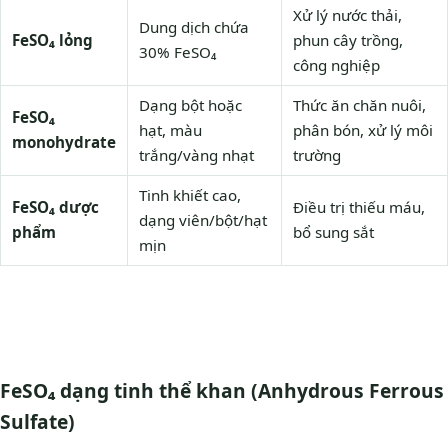
Xử lý nước thải,
Dung dịch chứa
FeSO₄ lỏng
phun cây trồng,
30% FeSO₄
công nghiệp
Dạng bột hoặc
Thức ăn chăn nuôi,
FeSO₄
hạt, màu
phân bón, xử lý môi
monohydrate
trắng/vàng nhạt
trường
Tinh khiết cao,
FeSO₄ dược
Điều trị thiếu máu,
dạng viên/bột/hạt
phẩm
bổ sung sắt
mịn
FeSO₄ dạng tinh thể khan (Anhydrous Ferrous
Sulfate)