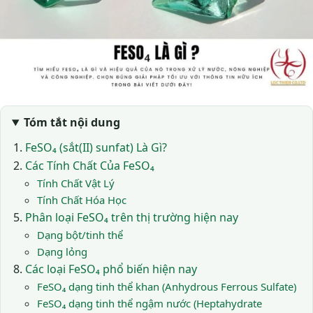
Tóm tắt nội dung
FeSO₄ (sắt(II) sunfat) Là Gì?
Các Tính Chất Của FeSO₄
Tính Chất Vật Lý
Tính Chất Hóa Học
Phân loại FeSO₄ trên thị trường hiện nay
Dạng bột/tinh thể
Dạng lỏng
Các loại FeSO₄ phổ biến hiện nay
FeSO₄ dạng tinh thể khan (Anhydrous Ferrous Sulfate)
FeSO₄ dạng tinh thể ngậm nước (Heptahydrate