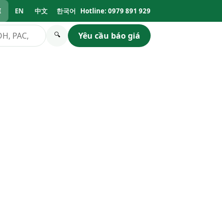
I
EN
中文
한국어
Hotline: 0979 891 929
Yêu cầu báo giá
🔍