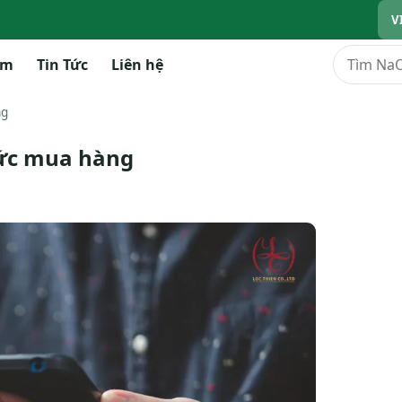
V
Tìm kiếm
ẩm
Tin Tức
Liên hệ
ng
hức mua hàng