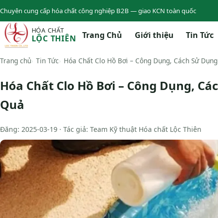
Chuyên cung cấp hóa chất công nghiệp B2B — giao KCN toàn quốc
HÓA CHẤT
Trang Chủ
Giới thiệu
Tin Tức
LỘC THIÊN
Trang chủ
Tin Tức
Hóa Chất Clo Hồ Bơi – Công Dụng, Cách Sử Dụn
Hóa Chất Clo Hồ Bơi – Công Dụng, C
Quả
Đăng: 2025-03-19 · Tác giả: Team Kỹ thuật Hóa chất Lộc Thiên