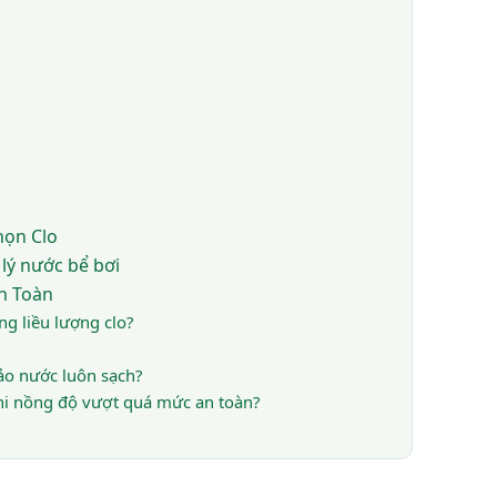
họn Clo
lý nước bể bơi
An Toàn
g liều lượng clo?
ảo nước luôn sạch?
hi nồng độ vượt quá mức an toàn?