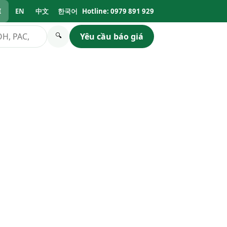
I
EN
中文
한국어
Hotline: 0979 891 929
Yêu cầu báo giá
🔍