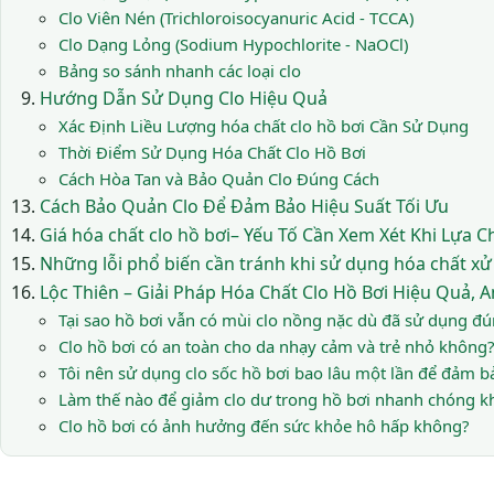
Clo Viên Nén (Trichloroisocyanuric Acid - TCCA)
Clo Dạng Lỏng (Sodium Hypochlorite - NaOCl)
Bảng so sánh nhanh các loại clo
Hướng Dẫn Sử Dụng Clo Hiệu Quả
Xác Định Liều Lượng hóa chất clo hồ bơi Cần Sử Dụng
Thời Điểm Sử Dụng Hóa Chất Clo Hồ Bơi
Cách Hòa Tan và Bảo Quản Clo Đúng Cách
Cách Bảo Quản Clo Để Đảm Bảo Hiệu Suất Tối Ưu
Giá hóa chất clo hồ bơi– Yếu Tố Cần Xem Xét Khi Lựa C
Những lỗi phổ biến cần tránh khi sử dụng hóa chất xử 
Lộc Thiên – Giải Pháp Hóa Chất Clo Hồ Bơi Hiệu Quả, 
Tại sao hồ bơi vẫn có mùi clo nồng nặc dù đã sử dụng đún
Clo hồ bơi có an toàn cho da nhạy cảm và trẻ nhỏ không?
Tôi nên sử dụng clo sốc hồ bơi bao lâu một lần để đảm b
Làm thế nào để giảm clo dư trong hồ bơi nhanh chóng k
Clo hồ bơi có ảnh hưởng đến sức khỏe hô hấp không?