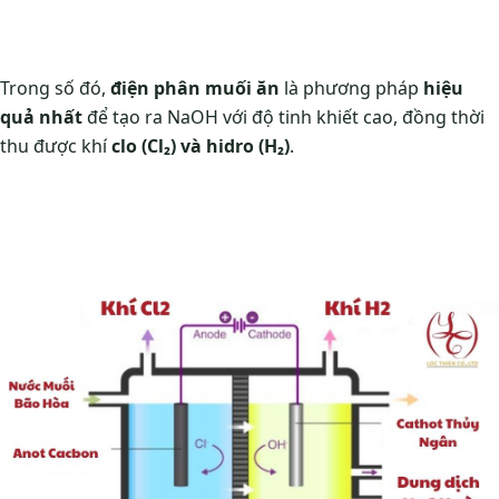
Trong số đó,
điện phân muối ăn
là phương pháp
hiệu
quả nhất
để tạo ra NaOH với độ tinh khiết cao, đồng thời
thu được khí
clo (Cl₂) và hidro (H₂)
.