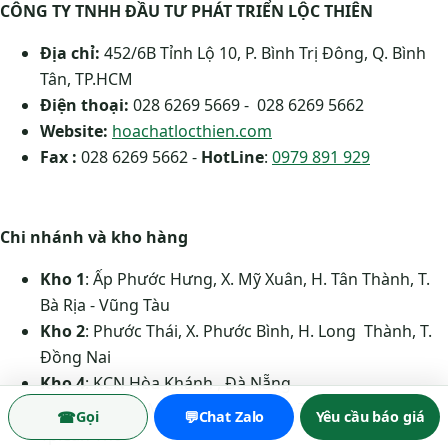
CÔNG TY TNHH ĐẦU TƯ PHÁT TRIỂN LỘC THIÊN
Địa chỉ:
452/6B Tỉnh Lộ 10, P. Bình Trị Đông, Q. Bình
Tân, TP.HCM
Điện thoại:
028 6269 5669 - 028 6269 5662
Website:
hoachatlocthien.com
Fax :
028 6269 5662 -
HotLine
:
0979 891 929
Chi nhánh và kho hàng
Kho 1
: Ấp Phước Hưng, X. Mỹ Xuân, H. Tân Thành, T.
Bà Rịa - Vũng Tàu
Kho 2
: Phước Thái, X. Phước Bình, H. Long Thành, T.
Đồng Nai
Kho 4
: KCN Hòa Khánh , Đà Nẵng
Kho 5:
KCN Ô Mô, Phường Phước Thới, Quận Ô Môn,
☎
💬
Gọi
Chat Zalo
Yêu cầu báo giá
Tp.Cần Thơ