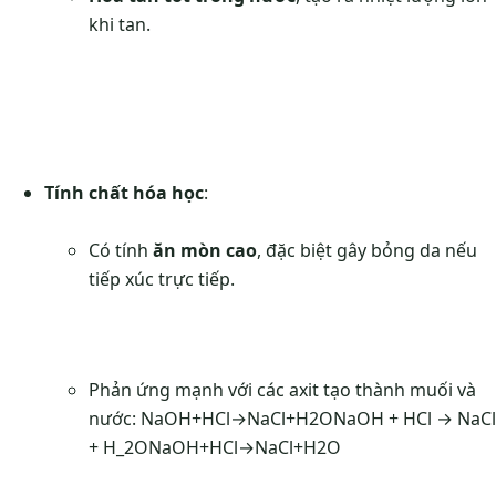
khi tan.
Tính chất hóa học
:
Có tính
ăn mòn cao
, đặc biệt gây bỏng da nếu
tiếp xúc trực tiếp.
Phản ứng mạnh với các axit tạo thành muối và
nước:
NaOH+HCl→NaCl+H2ONaOH + HCl → NaCl
+ H_2O
N
a
O
H
+
H
Cl
→
N
a
Cl
+
H
2
O