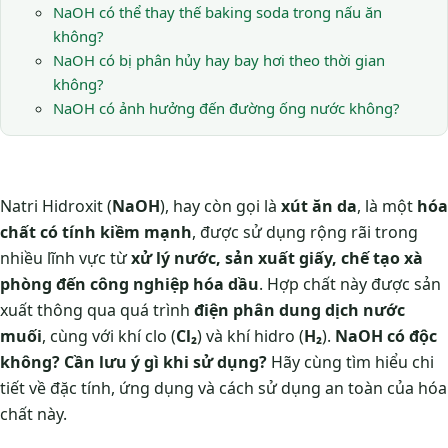
NaOH có thể thay thế baking soda trong nấu ăn
không?
NaOH có bị phân hủy hay bay hơi theo thời gian
không?
NaOH có ảnh hưởng đến đường ống nước không?
Natri Hidroxit (
NaOH
), hay còn gọi là
xút ăn da
, là một
hóa
chất có tính kiềm mạnh
, được sử dụng rộng rãi trong
nhiều lĩnh vực từ
xử lý nước, sản xuất giấy, chế tạo xà
phòng đến công nghiệp hóa dầu
. Hợp chất này được sản
xuất thông qua quá trình
điện phân dung dịch nước
muối
, cùng với khí clo (
Cl₂
) và khí hidro (
H₂
).
NaOH có độc
không? Cần lưu ý gì khi sử dụng?
Hãy cùng tìm hiểu chi
tiết về đặc tính, ứng dụng và cách sử dụng an toàn của hóa
chất này.