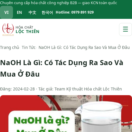
Chuyên cung cấp hóa chất công nghiệp B2B — giao KCN toàn quốc
VI
EN
中文
한국어
Hotline: 0979 891 929
HÓA CHẤT
☰
LỘC THIÊN
M
Trang chủ
Tin Tức
NaOH Là Gì: Có Tác Dụng Ra Sao Và Mua Ở Đâu
NaOH Là Gì: Có Tác Dụng Ra Sao Và
Mua Ở Đâu
Đăng: 2024-02-28 · Tác giả: Team Kỹ thuật Hóa chất Lộc Thiên