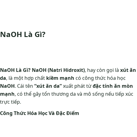
NaOH Là Gì?
NaOH Là Gì? NaOH (Natri Hidroxit)
, hay còn gọi là
xút ăn
da
, là một hợp chất
kiềm mạnh
có công thức hóa học
NaOH
. Cái tên
“xút ăn da”
xuất phát từ
đặc tính ăn mòn
mạnh
, có thể gây tổn thương da và mô sống nếu tiếp xúc
trực tiếp.
Công Thức Hóa Học Và Đặc Điểm