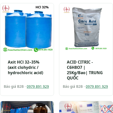
Axit HCl 32–35%
ACID CITRIC -
(axit clohydric /
C6H8O7 |
hydrochloric acid)
25Kg/Bao| TRUNG
QUỐC
Báo giá B2B ·
0979 891 929
Báo giá B2B ·
0979 891 929