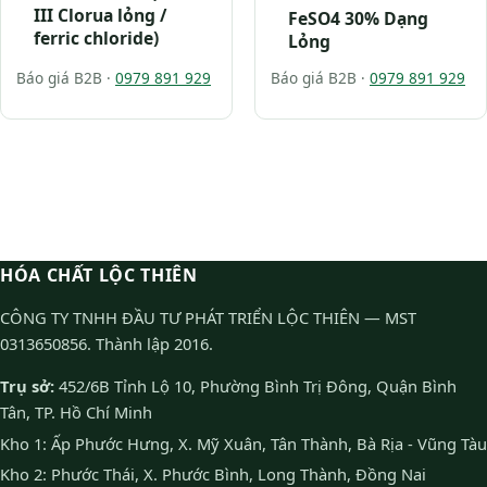
III Clorua lỏng /
FeSO4 30% Dạng
ferric chloride)
Lỏng
Báo giá B2B ·
0979 891 929
Báo giá B2B ·
0979 891 929
HÓA CHẤT LỘC THIÊN
CÔNG TY TNHH ĐẦU TƯ PHÁT TRIỂN LỘC THIÊN — MST
0313650856. Thành lập 2016.
Trụ sở:
452/6B Tỉnh Lộ 10, Phường Bình Trị Đông, Quận Bình
Tân, TP. Hồ Chí Minh
Kho 1: Ấp Phước Hưng, X. Mỹ Xuân, Tân Thành, Bà Rịa - Vũng Tàu
Kho 2: Phước Thái, X. Phước Bình, Long Thành, Đồng Nai