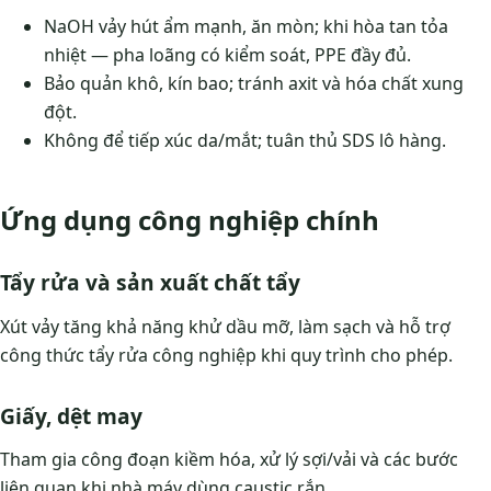
NaOH vảy hút ẩm mạnh, ăn mòn; khi hòa tan tỏa
nhiệt — pha loãng có kiểm soát, PPE đầy đủ.
Bảo quản khô, kín bao; tránh axit và hóa chất xung
đột.
Không để tiếp xúc da/mắt; tuân thủ SDS lô hàng.
Ứng dụng công nghiệp chính
Tẩy rửa và sản xuất chất tẩy
Xút vảy tăng khả năng khử dầu mỡ, làm sạch và hỗ trợ
công thức tẩy rửa công nghiệp khi quy trình cho phép.
Giấy, dệt may
Tham gia công đoạn kiềm hóa, xử lý sợi/vải và các bước
liên quan khi nhà máy dùng caustic rắn.