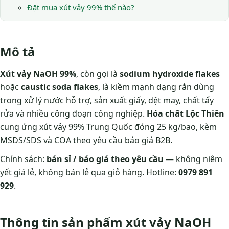
Đặt mua xút vảy 99% thế nào?
Mô tả
Xút vảy NaOH 99%
, còn gọi là
sodium hydroxide flakes
hoặc
caustic soda flakes
, là kiềm mạnh dạng rắn dùng
trong xử lý nước hỗ trợ, sản xuất giấy, dệt may, chất tẩy
rửa và nhiều công đoạn công nghiệp.
Hóa chất Lộc Thiên
cung ứng xút vảy 99% Trung Quốc đóng 25 kg/bao, kèm
MSDS/SDS và COA theo yêu cầu báo giá B2B.
Chính sách:
bán sỉ / báo giá theo yêu cầu
— không niêm
yết giá lẻ, không bán lẻ qua giỏ hàng. Hotline:
0979 891
929
.
Thông tin sản phẩm xút vảy NaOH