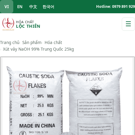
VI
EN
中文
한국어
Hotline: 0979 891 929
HÓA CHẤT
☰
LỘC THIÊN
M
Trang chủ
Sản phẩm
Hóa chất
Xút vảy NaOH 99% Trung Quốc 25kg