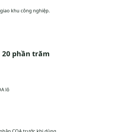
 giao khu công nghiệp.
g 20 phần trăm
A lô
 nhận COA trước khi dùng.