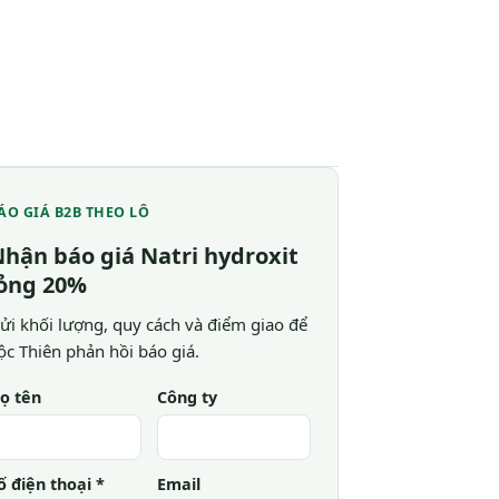
ÁO GIÁ B2B THEO LÔ
hận báo giá Natri hydroxit
lỏng 20%
ửi khối lượng, quy cách và điểm giao để
ộc Thiên phản hồi báo giá.
ọ tên
Công ty
ố điện thoại *
Email