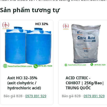
Sản phẩm tương tự
Axit HCl 32–35%
ACID CITRIC -
(axit clohydric /
C6H8O7 | 25Kg/Bao|
hydrochloric acid)
TRUNG QUỐC
Báo giá B2B ·
0979 891 929
Báo giá B2B ·
0979 891 929