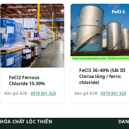
FeCl3 36–40% (Sắt III
Clorua lỏng / ferric
FeCl2 Ferrous
chloride)
Chloride 15-30%
Báo giá B2B ·
0979 891 929
Báo giá B2B ·
0979 891 929
HÓA CHẤT LỘC THIÊN
DAN