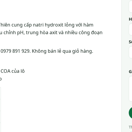
H
Thiên cung cấp natri hydroxit lỏng với hàm
 chỉnh pH, trung hòa axit và nhiều công đoạn
S
 0979 891 929. Không bán lẻ qua giỏ hàng.
 COA của lô
G
p
T