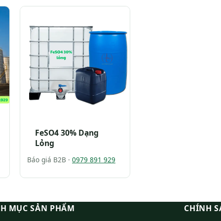
FeSO4 30% Dạng
Lỏng
Báo giá B2B ·
0979 891 929
H MỤC SẢN PHẨM
CHÍNH S