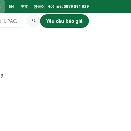
I
EN
中文
한국어
Hotline: 0979 891 929
Yêu cầu báo giá
🔍
29.