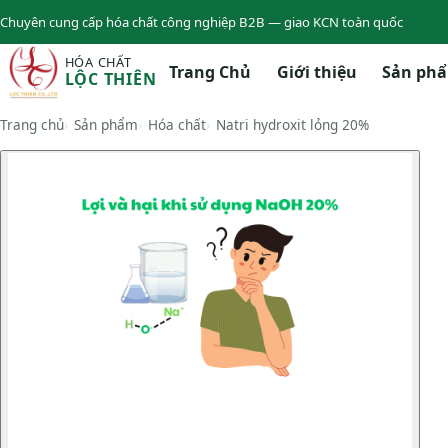
Chuyên cung cấp hóa chất công nghiệp B2B — giao KCN toàn quốc
HÓA CHẤT
Trang Chủ
Giới thiệu
Sản ph
LỘC THIÊN
Trang chủ
Sản phẩm
Hóa chất
Natri hydroxit lỏng 20%