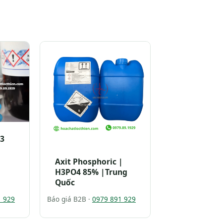
O3
Axit Phosphoric |
H3PO4 85% |Trung
Quốc
1 929
Báo giá B2B ·
0979 891 929