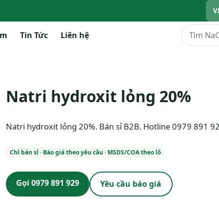
V
Tìm kiếm
ẩm
Tin Tức
Liên hệ
Natri hydroxit lỏng 20%
Natri hydroxit lỏng 20%. Bán sỉ B2B. Hotline 0979 891 9
Chỉ bán sỉ · Báo giá theo yêu cầu · MSDS/COA theo lô
Gọi 0979 891 929
Yêu cầu báo giá