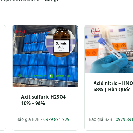
Acid nitric – HN
68% | Hàn Quốc
Axit sulfuric H2SO4
10% – 98%
Báo giá B2B ·
0979 891 929
Báo giá B2B ·
0979 89