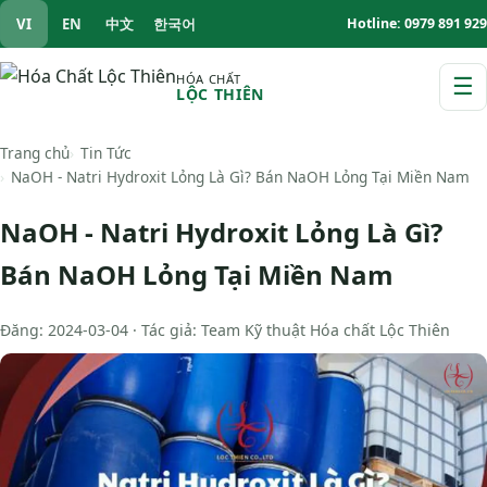
VI
EN
中文
한국어
Hotline: 0979 891 929
HÓA CHẤT
☰
LỘC THIÊN
M
Trang chủ
Tin Tức
NaOH - Natri Hydroxit Lỏng Là Gì? Bán NaOH Lỏng Tại Miền Nam
NaOH - Natri Hydroxit Lỏng Là Gì?
Bán NaOH Lỏng Tại Miền Nam
Đăng: 2024-03-04 · Tác giả: Team Kỹ thuật Hóa chất Lộc Thiên