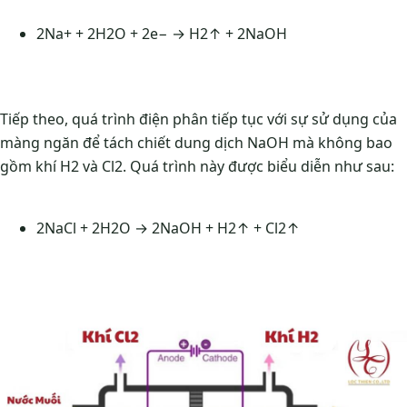
2Na+ + 2H2O + 2e− → H2​↑ + 2NaOH
Tiếp theo, quá trình điện phân tiếp tục với sự sử dụng của
màng ngăn để tách chiết dung dịch NaOH mà không bao
gồm khí H2 và Cl2. Quá trình này được biểu diễn như sau:
2NaCl + 2H2O → 2NaOH + H2​↑ + Cl2​↑