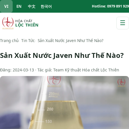
VI
EN
中文
한국어
Hotline: 0979 891 929
HÓA CHẤT
☰
LỘC THIÊN
M
Trang chủ
Tin Tức
Sản Xuất Nước Javen Như Thế Nào?
Sản Xuất Nước Javen Như Thế Nào?
Đăng: 2024-03-13 · Tác giả: Team Kỹ thuật Hóa chất Lộc Thiên