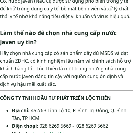
Có, nước Javen (NaOCl) được sử dụng phổ biến trong y tế
để khử trùng dụng cụ y tế, bề mặt bệnh viện và xử lý chất
thải y tế nhờ khả năng tiêu diệt vi khuẩn và virus hiệu quả.
Làm thế nào để chọn nhà cung cấp nước
Javen uy tín?
Hãy chọn nhà cung cấp có sản phẩm đầy đủ MSDS và đạt
chuẩn ZDHC, có kinh nghiệm lâu năm và chính sách hỗ trợ
khách hàng tốt. Lộc Thiên là một trong những nhà cung
cấp nước Javen đáng tin cậy với nguồn cung ổn định và
dịch vụ hậu mãi xuất sắc.
CÔNG TY TNHH ĐẦU TƯ PHÁT TRIỂN LỘC THIÊN
Địa chỉ:
452/6B Tỉnh Lộ 10, P. Bình Trị Đông, Q. Bình
Tân, TP.HCM
Điện thoại:
028 6269 5669 - 028 6269 5662