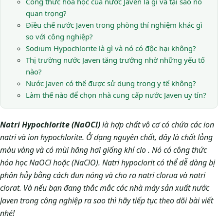
Công thức hóa học của nước Javen là gì và tại sao nó
quan trọng?
Điều chế nước Javen trong phòng thí nghiệm khác gì
so với công nghiệp?
Sodium Hypochlorite là gì và nó có độc hại không?
Thị trường nước Javen tăng trưởng nhờ những yếu tố
nào?
Nước Javen có thể được sử dụng trong y tế không?
Làm thế nào để chọn nhà cung cấp nước Javen uy tín?
Natri Hypochlorite (NaOCl)
là hợp chất vô cơ có chứa các ion
natri và ion hypochlorite. Ở dạng nguyên chất, đây là chất lỏng
màu vàng và có mùi hăng hơi giống khí clo . Nó có công thức
hóa học NaOCl hoặc (NaClO). Natri hypoclorit có thể dễ dàng bị
phân hủy bằng cách đun nóng và cho ra natri clorua và natri
clorat. Và nếu bạn đang thắc mắc các nhà máy sản xuất nước
Javen trong công nghiệp ra sao thì hãy tiếp tục theo dõi bài viết
nhé!