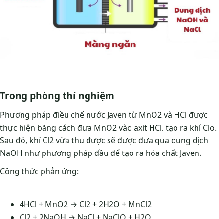
Trong phòng thí nghiệm
Phương pháp điều chế nước Javen từ MnO2 và HCl được
thực hiện bằng cách đưa MnO2 vào axit HCl, tạo ra khí Clo.
Sau đó, khí Cl2 vừa thu được sẽ được đưa qua dung dịch
NaOH như phương pháp đầu để tạo ra hóa chất Javen.
Công thức phản ứng:
4HCl + MnO2 → Cl2 + 2H2O + MnCl2
Cl2 + 2NaOH → NaCl + NaClO + H2O