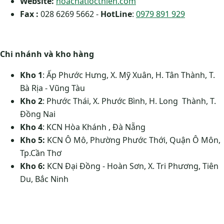
Website:
hoachatlocthien.com
Fax :
028 6269 5662 -
HotLine
:
0979 891 929
Chi nhánh và kho hàng
Kho 1
: Ấp Phước Hưng, X. Mỹ Xuân, H. Tân Thành, T.
Bà Rịa - Vũng Tàu
Kho 2
: Phước Thái, X. Phước Bình, H. Long Thành, T.
Đồng Nai
Kho 4
: KCN Hòa Khánh , Đà Nẵng
Kho 5:
KCN Ô Mô, Phường Phước Thới, Quận Ô Môn,
Tp.Cần Thơ
Kho 6:
KCN Đại Đồng - Hoàn Sơn, X. Tri Phương, Tiên
Du, Bắc Ninh