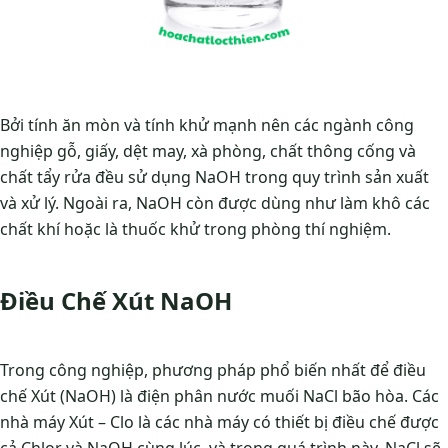
Bởi tính ăn mòn và tính khử mạnh nên các ngành công
nghiệp gỗ, giấy, dệt may, xà phòng, chất thông cống và
chất tẩy rửa đều sử dụng NaOH trong quy trình sản xuất
và xử lý. Ngoài ra, NaOH còn được dùng như làm khô các
chất khí hoặc là thuốc khử trong phòng thí nghiệm.
Điều Chế Xút NaOH
Trong công nghiệp, phương pháp phổ biến nhất để điều
chế Xút (NaOH) là điện phân nước muối NaCl bão hòa. Các
nhà máy Xút – Clo là các nhà máy có thiết bị điều chế được
cả Chlor và NaOH cùng lúc, và trong quá trình này, NaCl sẽ