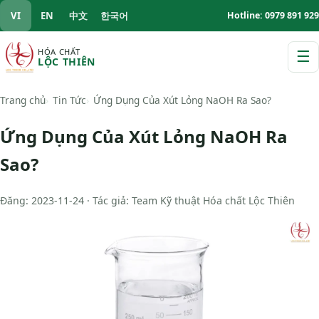
VI
EN
中文
한국어
Hotline: 0979 891 929
HÓA CHẤT
☰
LỘC THIÊN
M
Trang chủ
Tin Tức
Ứng Dụng Của Xút Lỏng NaOH Ra Sao?
Ứng Dụng Của Xút Lỏng NaOH Ra
Sao?
Đăng: 2023-11-24 · Tác giả: Team Kỹ thuật Hóa chất Lộc Thiên