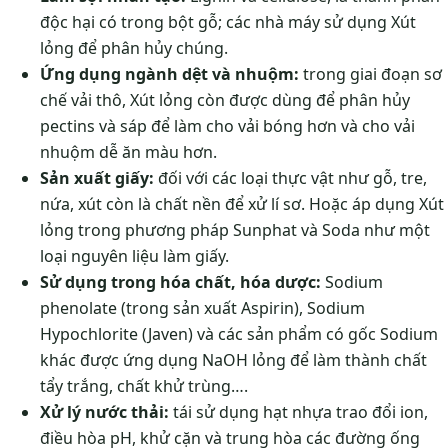
độc hại có trong bột gỗ; các nhà máy sử dụng Xút
lỏng để phân hủy chúng.
Ứng dụng ngành dệt và nhuộm:
trong giai đoạn sơ
chế vải thô, Xút lỏng còn được dùng để phân hủy
pectins và sáp để làm cho vải bóng hơn và cho vải
nhuộm dễ ăn màu hơn.
Sản xuất giấy:
đối với các loại thực vật như gỗ, tre,
nứa, xút còn là chất nền để xử lí sơ. Hoặc áp dụng Xút
lỏng trong phương pháp Sunphat và Soda như một
loại nguyên liệu làm giấy.
Sử dụng trong hóa chất, hóa dược:
Sodium
phenolate (trong sản xuất Aspirin), Sodium
Hypochlorite (Javen) và các sản phẩm có gốc Sodium
khác được ứng dụng NaOH lỏng để làm thành chất
tẩy trắng, chất khử trùng….
Xử lý nước thải:
tái sử dụng hạt nhựa trao đổi ion,
điều hòa pH, khử cặn và trung hòa các đường ống