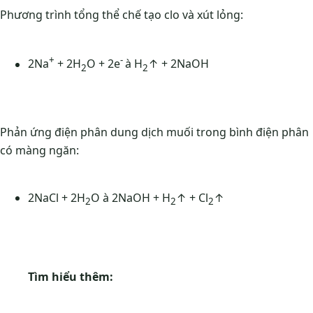
Phương trình tổng thể chế tạo clo và xút lỏng:
+
-
2Na
+ 2H
O + 2e
à H
↑ + 2NaOH
2
2
Phản ứng điện phân dung dịch muối trong bình điện phân
có màng ngăn:
2NaCl + 2H
O à 2NaOH + H
↑ + Cl
↑
2
2
2
Tìm hiểu thêm: