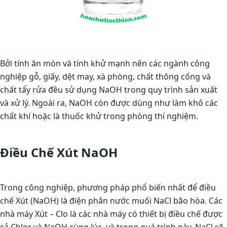
Bởi tính ăn mòn và tính khử mạnh nên các ngành công
nghiệp gỗ, giấy, dệt may, xà phòng, chất thông cống và
chất tẩy rửa đều sử dụng NaOH trong quy trình sản xuất
và xử lý. Ngoài ra, NaOH còn được dùng như làm khô các
chất khí hoặc là thuốc khử trong phòng thí nghiệm.
Điều Chế Xút NaOH
Trong công nghiệp, phương pháp phổ biến nhất để điều
chế Xút (NaOH) là điện phân nước muối NaCl bão hòa. Các
nhà máy Xút – Clo là các nhà máy có thiết bị điều chế được
cả Chlor và NaOH cùng lúc, và trong quá trình này, NaCl sẽ