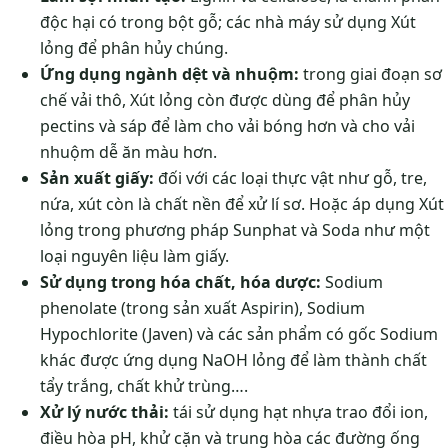
độc hại có trong bột gỗ; các nhà máy sử dụng Xút
lỏng để phân hủy chúng.
Ứng dụng ngành dệt và nhuộm:
trong giai đoạn sơ
chế vải thô, Xút lỏng còn được dùng để phân hủy
pectins và sáp để làm cho vải bóng hơn và cho vải
nhuộm dễ ăn màu hơn.
Sản xuất giấy:
đối với các loại thực vật như gỗ, tre,
nứa, xút còn là chất nền để xử lí sơ. Hoặc áp dụng Xút
lỏng trong phương pháp Sunphat và Soda như một
loại nguyên liệu làm giấy.
Sử dụng trong hóa chất, hóa dược:
Sodium
phenolate (trong sản xuất Aspirin), Sodium
Hypochlorite (Javen) và các sản phẩm có gốc Sodium
khác được ứng dụng NaOH lỏng để làm thành chất
tẩy trắng, chất khử trùng….
Xử lý nước thải:
tái sử dụng hạt nhựa trao đổi ion,
điều hòa pH, khử cặn và trung hòa các đường ống