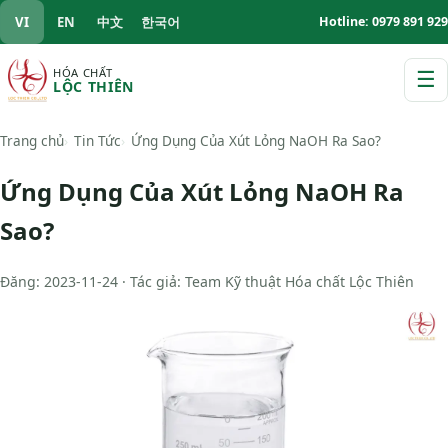
VI
EN
中文
한국어
Hotline: 0979 891 929
HÓA CHẤT
☰
LỘC THIÊN
M
Trang chủ
Tin Tức
Ứng Dụng Của Xút Lỏng NaOH Ra Sao?
Ứng Dụng Của Xút Lỏng NaOH Ra
Sao?
Đăng: 2023-11-24 · Tác giả: Team Kỹ thuật Hóa chất Lộc Thiên