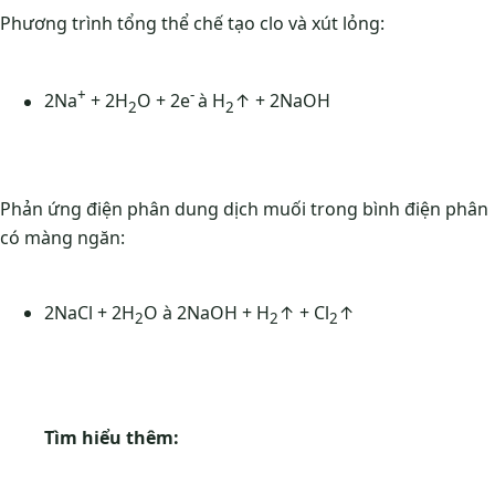
Phương trình tổng thể chế tạo clo và xút lỏng:
+
-
2Na
+ 2H
O + 2e
à H
↑ + 2NaOH
2
2
Phản ứng điện phân dung dịch muối trong bình điện phân
có màng ngăn:
2NaCl + 2H
O à 2NaOH + H
↑ + Cl
↑
2
2
2
Tìm hiểu thêm: