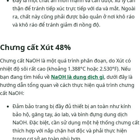
Đây là một chất ăn mòn mạnh và cần được xử lý cẩn
thận để tránh tiếp xúc trực tiếp với da và mắt. Ngoài
ra, chất này cũng phải được bảo quản ở nơi khô ráo
và khô ráo để tránh giảm đi nồng độ.
Chưng cất Xút 48%
Chưng cất NaOH là một quá trình phân đoạn, do Xút có
nhiệt độ sôi rất cao (khoảng 1.388°C hoặc 2.530°F). Nếu
bạn đang tìm hiểu về
NaOH là dung dịch gì
, dưới đây là
hướng dẫn tổng quan về cách thực hiện quá trình chưng
cất NaOH:
Đảm bảo trang bị đầy đủ thiết bị an toàn như kính
bảo hộ, găng tay, áo lab, và bình đựng dung dịch
NaOH. Đặc biệt, cần sử dụng một hệ thống chưng cất
thích hợp với nắp chặn hơi độc và phải thực hiện
trong cơ sở an toàn phù hợp.