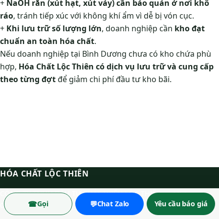
+
NaOH rắn (xút hạt, xút vảy) cần bảo quản ở nơi khô
ráo
, tránh tiếp xúc với không khí ẩm vì dễ bị vón cục.
+
Khi lưu trữ số lượng lớn
, doanh nghiệp cần
kho đạt
chuẩn an toàn hóa chất
.
Nếu doanh nghiệp tại Bình Dương chưa có kho chứa phù
hợp,
Hóa Chất Lộc Thiên có dịch vụ lưu trữ và cung cấp
theo từng đợt
để giảm chi phí đầu tư kho bãi.
HÓA CHẤT LỘC THIÊN
CÔNG TY TNHH ĐẦU TƯ PHÁT TRIỂN LỘC THIÊN — MST
☎
💬
Gọi
Chat Zalo
Yêu cầu báo giá
0313650856. Thành lập 2016.