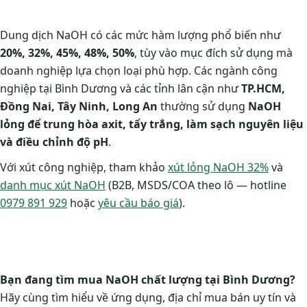
Dung dịch NaOH có các mức hàm lượng phổ biến như
20%, 32%, 45%, 48%, 50%
, tùy vào mục đích sử dụng mà
doanh nghiệp lựa chọn loại phù hợp. Các ngành công
nghiệp tại Bình Dương và các tỉnh lân cận như
TP.HCM,
Đồng Nai, Tây Ninh, Long An
thường sử dụng
NaOH
lỏng để trung hòa axit, tẩy trắng, làm sạch nguyên liệu
và điều chỉnh độ pH
.
Với xút công nghiệp, tham khảo
xút lỏng NaOH 32%
và
danh mục xút NaOH
(B2B, MSDS/COA theo lô — hotline
0979 891 929
hoặc
yêu cầu báo giá
).
Bạn đang tìm mua NaOH chất lượng tại Bình Dương?
Hãy cùng tìm hiểu về ứng dụng, địa chỉ mua bán uy tín và