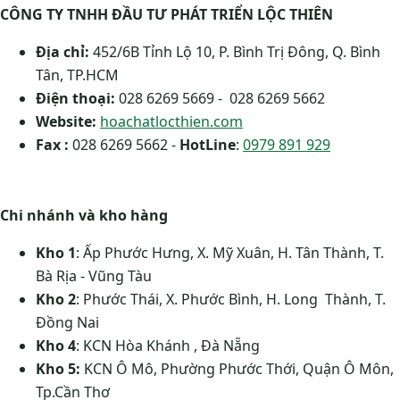
CÔNG TY TNHH ĐẦU TƯ PHÁT TRIỂN LỘC THIÊN
Địa chỉ:
452/6B Tỉnh Lộ 10, P. Bình Trị Đông, Q. Bình
Tân, TP.HCM
Điện thoại:
028 6269 5669 - 028 6269 5662
Website:
hoachatlocthien.com
Fax :
028 6269 5662 -
HotLine
:
0979 891 929
Chi nhánh và kho hàng
Kho 1
: Ấp Phước Hưng, X. Mỹ Xuân, H. Tân Thành, T.
Bà Rịa - Vũng Tàu
Kho 2
: Phước Thái, X. Phước Bình, H. Long Thành, T.
Đồng Nai
Kho 4
: KCN Hòa Khánh , Đà Nẵng
Kho 5:
KCN Ô Mô, Phường Phước Thới, Quận Ô Môn,
Tp.Cần Thơ