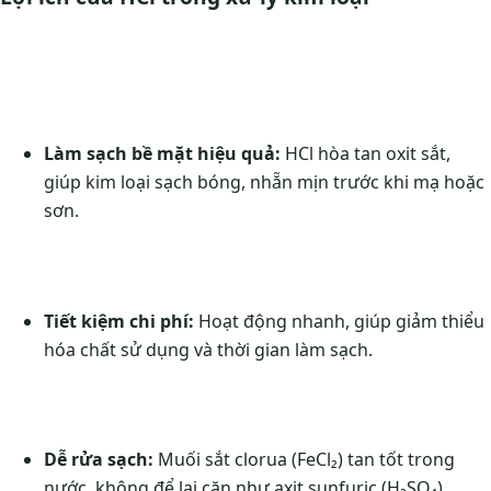
Làm sạch bề mặt hiệu quả:
HCl hòa tan oxit sắt,
giúp kim loại sạch bóng, nhẵn mịn trước khi mạ hoặc
sơn.
Tiết kiệm chi phí:
Hoạt động nhanh, giúp giảm thiểu
hóa chất sử dụng và thời gian làm sạch.
Dễ rửa sạch:
Muối sắt clorua (FeCl₂) tan tốt trong
nước, không để lại cặn như axit sunfuric (H₂SO₄).