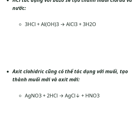
HCl tác dụng với bazơ sẽ tạo thành muối clorua và
nước:
3HCl + Al(OH)3 → AlCl3 + 3H2O
Axit clohidric cũng có thể tác dụng với muối, tạo
thành muối mới và axit mới:
AgNO3 + 2HCl → AgCl↓ + HNO3