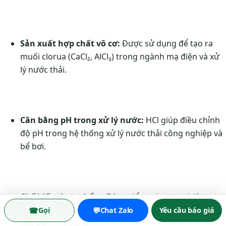
Sản xuất hợp chất vô cơ:
Được sử dụng để tạo ra
muối clorua (CaCl₂, AlCl₃) trong ngành mạ điện và xử
lý nước thải.
Cân bằng pH trong xử lý nước:
HCl giúp điều chỉnh
độ pH trong hệ thống xử lý nước thải công nghiệp và
bể bơi.
Chế biến thực phẩm:
Dùng để tạo hương vị, làm
sạch và bảo quản thực phẩm trong một số quy trình
☎
💬
Gọi
Chat Zalo
Yêu cầu báo giá
chế biến thực phẩm.