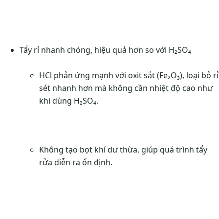
Tẩy rỉ nhanh chóng, hiệu quả hơn so với H₂SO₄
HCl phản ứng mạnh với oxit sắt (Fe₂O₃), loại bỏ rỉ
sét nhanh hơn mà không cần nhiệt độ cao như
khi dùng H₂SO₄.
Không tạo bọt khí dư thừa, giúp quá trình tẩy
rửa diễn ra ổn định.