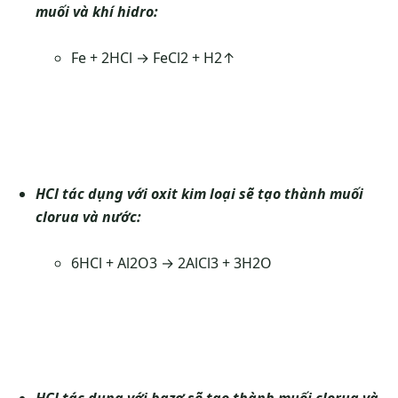
muối và khí hidro:
Fe + 2HCl → FeCl2 + H2↑
HCl tác dụng với oxit kim loại sẽ tạo thành muối
clorua và nước:
6HCl + Al2O3 → 2AlCl3 + 3H2O