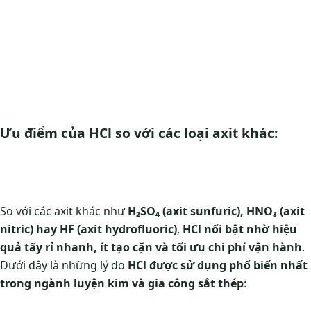
Ưu điểm của HCl so với các loại axit khác:
So với các axit khác như
H₂SO₄ (axit sunfuric), HNO₃ (axit
nitric) hay HF (axit hydrofluoric)
,
HCl nổi bật nhờ hiệu
quả tẩy rỉ nhanh, ít tạo cặn và tối ưu chi phí vận hành
.
Dưới đây là những lý do
HCl được sử dụng phổ biến nhất
trong ngành luyện kim và gia công sắt thép
: