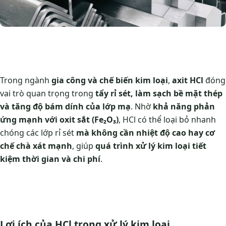
Trong ngành
gia công và chế biến kim loại
,
axit HCl
đóng
vai trò quan trọng trong
tẩy rỉ sét, làm sạch bề mặt thép
và tăng độ bám dính của lớp mạ
. Nhờ
khả năng phản
ứng mạnh với oxit sắt (Fe₂O₃)
, HCl có thể loại bỏ nhanh
chóng các lớp rỉ sét
mà không cần nhiệt độ cao hay cơ
chế chà xát mạnh
, giúp
quá trình xử lý kim loại tiết
kiệm thời gian và chi phí
.
Lợi ích của HCl trong xử lý kim loại