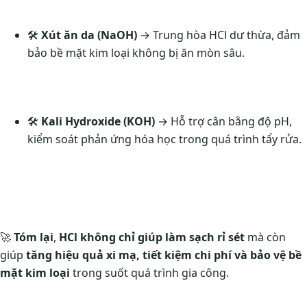
🛠️
Xút ăn da (NaOH)
→ Trung hòa HCl dư thừa, đảm
bảo bề mặt kim loại không bị ăn mòn sâu.
🛠️
Kali Hydroxide (KOH)
→ Hỗ trợ cân bằng độ pH,
kiểm soát phản ứng hóa học trong quá trình tẩy rửa.
🚀
Tóm lại
,
HCl không chỉ giúp làm sạch rỉ sét
mà còn
giúp
tăng hiệu quả xi mạ, tiết kiệm chi phí và bảo vệ bề
mặt kim loại
trong suốt quá trình gia công.