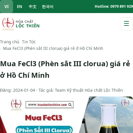
VI
EN
中文
한국어
Hotline: 0979 891 929
HÓA CHẤT
☰
LỘC THIÊN
M
Trang chủ
Tin Tức
Mua FeCl3 (Phèn sắt III clorua) giá rẻ ở Hồ Chí Minh
Mua FeCl3 (Phèn sắt III clorua) giá rẻ
ở Hồ Chí Minh
Đăng: 2024-01-04 · Tác giả: Team Kỹ thuật Hóa chất Lộc Thiên