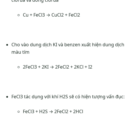
clorua và đồng clorua
Cu + FeCl3 → CuCl2 + FeCl2
Cho vào dung dịch KI và benzen xuất hiện dung dịch
màu tím
2FeCl3 + 2KI → 2FeCl2 + 2KCl + I2
FeCl3 tác dụng với khí H2S sẽ có hiện tượng vấn đục:
FeCl3 + H2S → 2FeCl2 + 2HCl