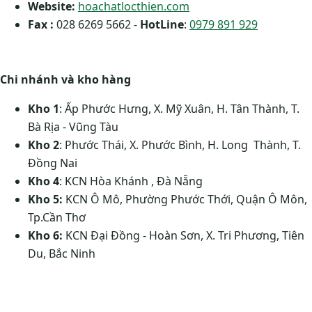
Website:
hoachatlocthien.com
Fax :
028 6269 5662 -
HotLine
:
0979 891 929
Chi nhánh và kho hàng
Kho 1
: Ấp Phước Hưng, X. Mỹ Xuân, H. Tân Thành, T.
Bà Rịa - Vũng Tàu
Kho 2
: Phước Thái, X. Phước Bình, H. Long Thành, T.
Đồng Nai
Kho 4
: KCN Hòa Khánh , Đà Nẵng
Kho 5:
KCN Ô Mô, Phường Phước Thới, Quận Ô Môn,
Tp.Cần Thơ
Kho 6:
KCN Đại Đồng - Hoàn Sơn, X. Tri Phương, Tiên
Du, Bắc Ninh