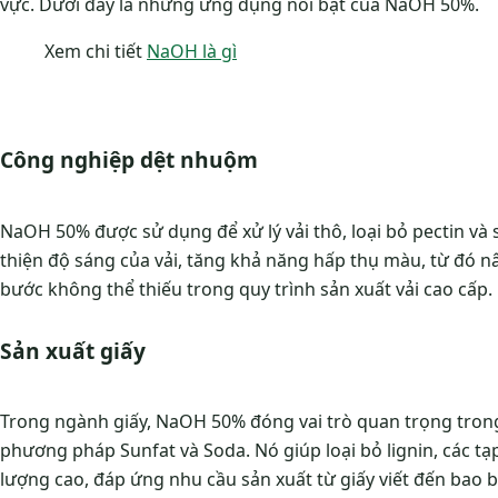
vực. Dưới đây là những ứng dụng nổi bật của NaOH 50%.
Xem chi tiết
NaOH là gì
Công nghiệp dệt nhuộm
NaOH 50% được sử dụng để xử lý vải thô, loại bỏ pectin và s
thiện độ sáng của vải, tăng khả năng hấp thụ màu, từ đó 
bước không thể thiếu trong quy trình sản xuất vải cao cấp.
Sản xuất giấy
Trong ngành giấy, NaOH 50% đóng vai trò quan trọng trong 
phương pháp Sunfat và Soda. Nó giúp loại bỏ lignin, các tạp
lượng cao, đáp ứng nhu cầu sản xuất từ giấy viết đến bao b