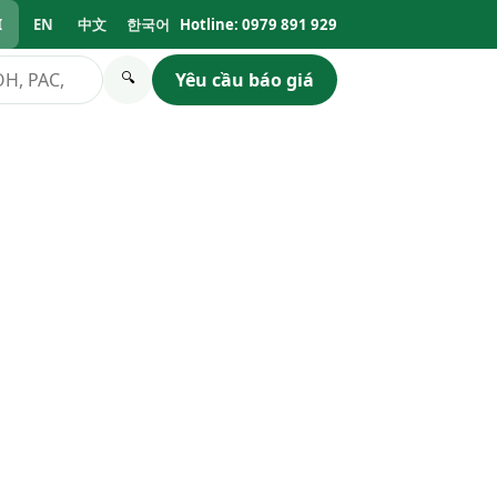
I
EN
中文
한국어
Hotline: 0979 891 929
Yêu cầu báo giá
🔍