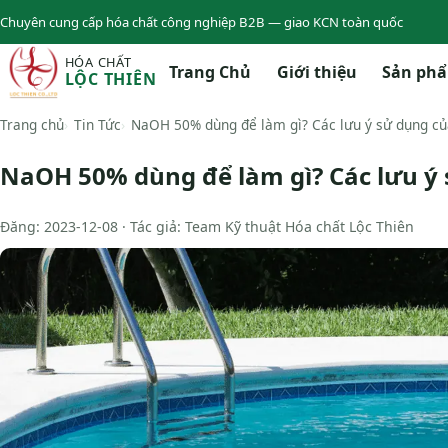
Chuyên cung cấp hóa chất công nghiệp B2B — giao KCN toàn quốc
HÓA CHẤT
Trang Chủ
Giới thiệu
Sản ph
LỘC THIÊN
Trang chủ
Tin Tức
NaOH 50% dùng để làm gì? Các lưu ý sử dụng củ
NaOH 50% dùng để làm gì? Các lưu ý 
Đăng: 2023-12-08 · Tác giả: Team Kỹ thuật Hóa chất Lộc Thiên