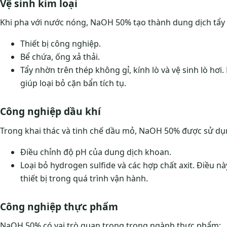
Vệ sinh kim loại
Khi pha với nước nóng, NaOH 50% tạo thành dung dịch tẩy 
Thiết bị công nghiệp.
Bể chứa, ống xả thải.
Tẩy nhờn trên thép không gỉ, kính lò và vệ sinh lò hơ
giúp loại bỏ cặn bẩn tích tụ.
Công nghiệp dầu khí
Trong khai thác và tinh chế dầu mỏ, NaOH 50% được sử dụ
Điều chỉnh độ pH của dung dịch khoan.
Loại bỏ hydrogen sulfide và các hợp chất axit. Điều 
thiết bị trong quá trình vận hành.
Công nghiệp thực phẩm
NaOH 50% có vai trò quan trọng trong ngành thực phẩm: