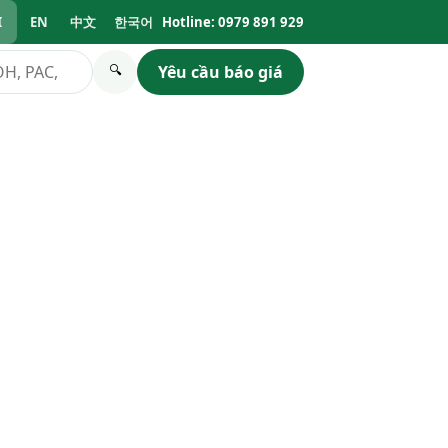
I
EN
中文
한국어
Hotline: 0979 891 929
Yêu cầu báo giá
🔍