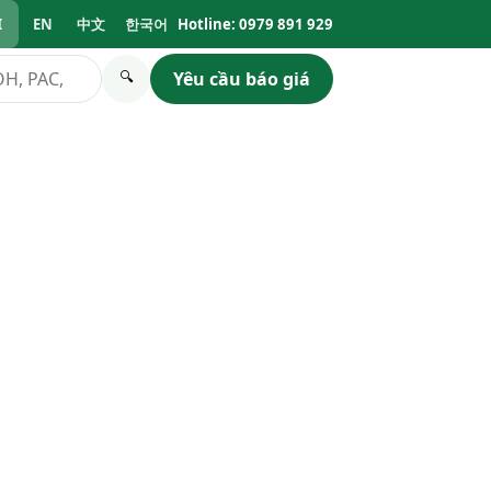
I
EN
中文
한국어
Hotline: 0979 891 929
Yêu cầu báo giá
🔍