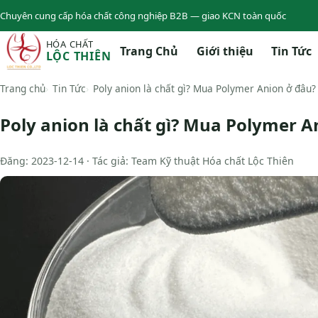
Chuyên cung cấp hóa chất công nghiệp B2B — giao KCN toàn quốc
HÓA CHẤT
Trang Chủ
Giới thiệu
Tin Tức
LỘC THIÊN
Trang chủ
Tin Tức
Poly anion là chất gì? Mua Polymer Anion ở đâu?
Poly anion là chất gì? Mua Polymer A
Đăng: 2023-12-14 · Tác giả: Team Kỹ thuật Hóa chất Lộc Thiên