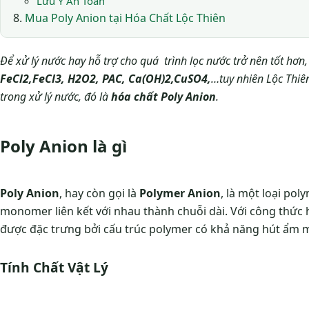
Lưu Ý An Toàn
Mua Poly Anion tại Hóa Chất Lộc Thiên
Để xử lý nước hay hỗ trợ cho quá trình lọc nước trở nên tốt hơ
FeCl2,FeCl3, H2O2, PAC, Ca(OH)2,CuSO4,
…tuy nhiên Lộc Thiên
trong xử lý nước, đó là
hóa chất Poly Anion
.
Poly Anion là gì
Poly Anion
, hay còn gọi là
Polymer Anion
, là một loại po
monomer liên kết với nhau thành chuỗi dài. Với công thức
được đặc trưng bởi cấu trúc polymer có khả năng hút ẩm m
Tính Chất Vật Lý