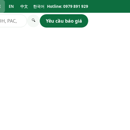
I
EN
中文
한국어
Hotline: 0979 891 929
Yêu cầu báo giá
🔍