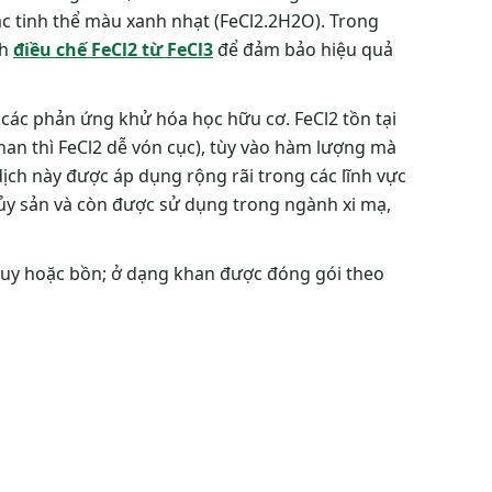
các tinh thể màu xanh nhạt (FeCl2.2H2O). Trong
nh
điều chế FeCl2 từ FeCl3
để đảm bảo hiệu quả
các phản ứng khử hóa học hữu cơ. FeCl2 tồn tại
an thì FeCl2 dễ vón cục), tùy vào hàm lượng mà
ịch này được áp dụng rộng rãi trong các lĩnh vực
thủy sản và còn được sử dụng trong ngành xi mạ,
phuy hoặc bồn; ở dạng khan được đóng gói theo