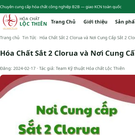
Chuyên cung cấp hóa chất công nghiệp B2B — giao KCN toàn quốc
HÓA CHẤT
Trang Chủ
Giới thiệu
Sản ph
LỘC THIÊN
Trang chủ
Tin Tức
Hóa Chất Sắt 2 Clorua và Nơi Cung Cấp Sắt 2 Cl
Hóa Chất Sắt 2 Clorua và Nơi Cung C
Đăng: 2024-02-17 · Tác giả: Team Kỹ thuật Hóa chất Lộc Thiên