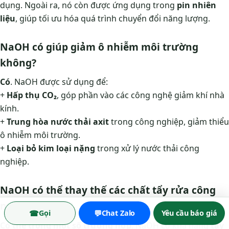
dụng. Ngoài ra, nó còn được ứng dụng trong
pin nhiên
liệu
, giúp tối ưu hóa quá trình chuyển đổi năng lượng.
NaOH có giúp giảm ô nhiễm môi trường
không?
Có
. NaOH được sử dụng để:
+
Hấp thụ CO₂
, góp phần vào các công nghệ giảm khí nhà
kính.
+
Trung hòa nước thải axit
trong công nghiệp, giảm thiểu
ô nhiễm môi trường.
+
Loại bỏ kim loại nặng
trong xử lý nước thải công
nghiệp.
NaOH có thể thay thế các chất tẩy rửa công
nghiệp không?
☎
💬
Gọi
Chat Zalo
Yêu cầu báo giá
Có thể trong một số trường hợp
. NaOH có khả năng
tẩy