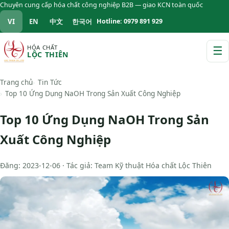
Chuyên cung cấp hóa chất công nghiệp B2B — giao KCN toàn quốc
VI
EN
中文
한국어
Hotline: 0979 891 929
HÓA CHẤT
☰
LỘC THIÊN
M
Trang chủ
Tin Tức
Top 10 Ứng Dụng NaOH Trong Sản Xuất Công Nghiệp
Top 10 Ứng Dụng NaOH Trong Sản
Xuất Công Nghiệp
Đăng: 2023-12-06 · Tác giả: Team Kỹ thuật Hóa chất Lộc Thiên