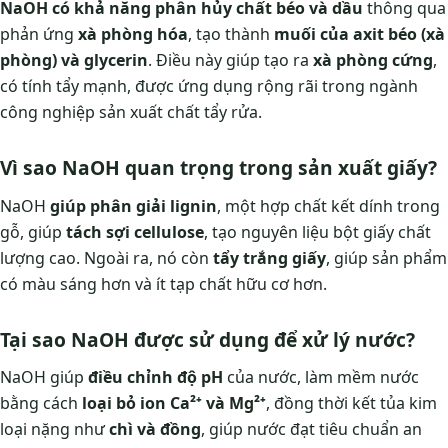
NaOH có khả năng phân hủy chất béo và dầu
thông qua
phản ứng
xà phòng hóa
, tạo thành
muối của axit béo (xà
phòng) và glycerin
. Điều này giúp tạo ra
xà phòng cứng
,
có tính tẩy mạnh, được ứng dụng rộng rãi trong ngành
công nghiệp sản xuất chất tẩy rửa.
Vì sao NaOH quan trọng trong sản xuất giấy?
NaOH
giúp phân giải lignin
, một hợp chất kết dính trong
gỗ, giúp
tách sợi cellulose
, tạo nguyên liệu bột giấy chất
lượng cao. Ngoài ra, nó còn
tẩy trắng giấy
, giúp sản phẩm
có màu sáng hơn và ít tạp chất hữu cơ hơn.
Tại sao NaOH được sử dụng để xử lý nước?
NaOH giúp
điều chỉnh độ pH
của nước, làm mềm nước
bằng cách
loại bỏ ion Ca²⁺ và Mg²⁺
, đồng thời kết tủa kim
loại nặng như
chì và đồng
, giúp nước đạt tiêu chuẩn an