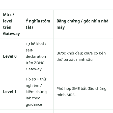
Mức /
level
Ý nghĩa (tóm
Bằng chứng / góc nhìn nhà
trên
tắt)
máy
Gateway
Tự kê khai /
self-
Bước khởi đầu; chưa có bên
Level 0
declaration
thứ ba xác minh sâu
trên ZDHC
Gateway
Hồ sơ + thử
nghiệm /
Phù hợp SME bắt đầu chứng
Level 1
kiểm chứng
minh MRSL
lab theo
guidance