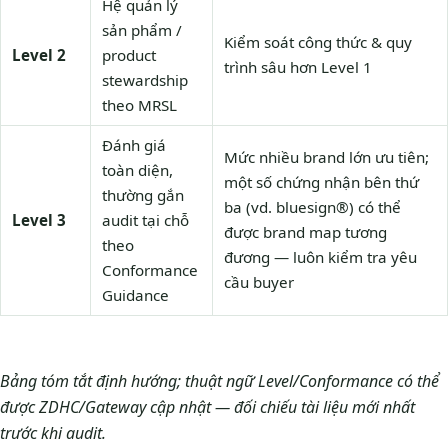
Hệ quản lý
sản phẩm /
Kiểm soát công thức & quy
Level 2
product
trình sâu hơn Level 1
stewardship
theo MRSL
Đánh giá
Mức nhiều brand lớn ưu tiên;
toàn diện,
một số chứng nhận bên thứ
thường gắn
ba (vd. bluesign®) có thể
Level 3
audit tại chỗ
được brand map tương
theo
đương — luôn kiểm tra yêu
Conformance
cầu buyer
Guidance
Bảng tóm tắt định hướng; thuật ngữ Level/Conformance có thể
được ZDHC/Gateway cập nhật — đối chiếu tài liệu mới nhất
trước khi audit.