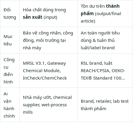
Tồn dư trên
thành
Đối
Hóa chất dùng trong
phẩm
(output/final
tượng
sản xuất
(input)
article)
Bảo vệ công nhân, cộng
An toàn người tiêu
Mục
đồng, môi trường tại
dùng & tuân thủ
tiêu
nhà máy
luật/label brand
Công
MRSL V3.1, Gateway
RSL brand, luật
cụ
Chemical Module,
REACH/CPSIA, OEKO-
điển
InCheck/ChemCheck
TEX® Standard 100…
hình
Ai
Nhà máy ướt, chemical
vận
Brand, retailer, lab test
supplier, wet-process
hành
thành phẩm
mills
chính