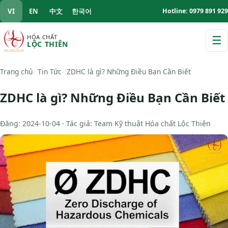
VI
EN
中文
한국어
Hotline: 0979 891 929
HÓA CHẤT
☰
LỘC THIÊN
M
Trang chủ
Tin Tức
ZDHC là gì? Những Điều Bạn Cần Biết
ZDHC là gì? Những Điều Bạn Cần Biết
Đăng: 2024-10-04 · Tác giả: Team Kỹ thuật Hóa chất Lộc Thiên