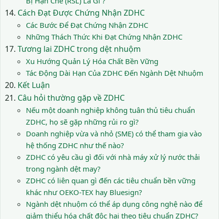
Bị Hạn Chế (RSL) Là Gì ?
Cách Đạt Được Chứng Nhận ZDHC
Các Bước Để Đạt Chứng Nhận ZDHC
Những Thách Thức Khi Đạt Chứng Nhận ZDHC
Tương lai ZDHC trong dệt nhuộm
Xu Hướng Quản Lý Hóa Chất Bền Vững
Tác Động Dài Hạn Của ZDHC Đến Ngành Dệt Nhuộm
Kết Luận
Câu hỏi thường gặp về ZDHC
Nếu một doanh nghiệp không tuân thủ tiêu chuẩn
ZDHC, họ sẽ gặp những rủi ro gì?
Doanh nghiệp vừa và nhỏ (SME) có thể tham gia vào
hệ thống ZDHC như thế nào?
ZDHC có yêu cầu gì đối với nhà máy xử lý nước thải
trong ngành dệt may?
ZDHC có liên quan gì đến các tiêu chuẩn bền vững
khác như OEKO-TEX hay Bluesign?
Ngành dệt nhuộm có thể áp dụng công nghệ nào để
giảm thiểu hóa chất độc hại theo tiêu chuẩn ZDHC?