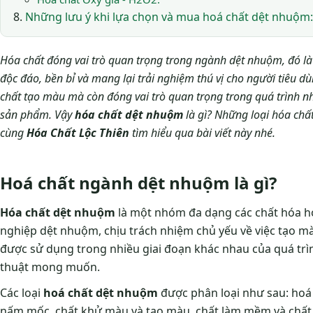
Những lưu ý khi lựa chọn và mua hoá chất dệt nhuộm
Hóa chất đóng vai trò quan trọng trong ngành dệt nhuộm, đó là
độc đáo, bền bỉ và mang lại trải nghiệm thú vị cho người tiêu d
chất tạo màu mà còn đóng vai trò quan trọng trong quá trình n
sản phẩm. Vậy
hóa chất dệt nhuộm
là gì? Những loại hóa ch
cùng
Hóa Chất Lộc Thiên
tìm hiểu qua bài viết này nhé.
Hoá chất ngành dệt nhuộm là gì?
Hóa chất dệt nhuộm
là một nhóm đa dạng các chất hóa h
nghiệp dệt nhuộm, chịu trách nhiệm chủ yếu về việc tạo màu
được sử dụng trong nhiều giai đoạn khác nhau của quá trìn
thuật mong muốn.
Các loại
hoá chất dệt nhuộm
được phân loại như sau: hoá
nấm mốc, chất khử màu và tạo màu, chất làm mềm và chất c