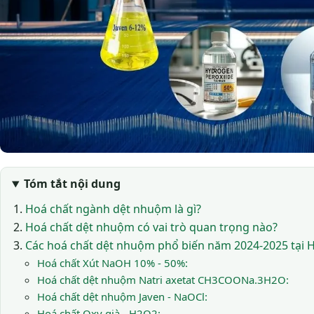
Tóm tắt nội dung
Hoá chất ngành dệt nhuộm là gì?
Hoá chất dệt nhuộm có vai trò quan trọng nào?
Các hoá chất dệt nhuộm phổ biến năm 2024-2025 tại H
Hoá chất Xút NaOH 10% - 50%:
Hoá chất dệt nhuộm Natri axetat CH3COONa.3H2O:
Hoá chất dệt nhuộm Javen - NaOCl:
Hoá chất Oxy già - H2O2: