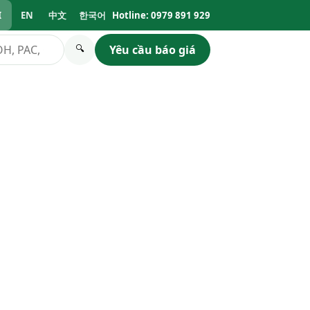
I
EN
中文
한국어
Hotline: 0979 891 929
Yêu cầu báo giá
🔍