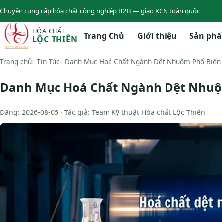
Chuyên cung cấp hóa chất công nghiệp B2B — giao KCN toàn quốc
HÓA CHẤT
Trang Chủ
Giới thiệu
Sản ph
LỘC THIÊN
Trang chủ
Tin Tức
Danh Mục Hoá Chất Ngành Dệt Nhuộm Phổ Biến
Danh Mục Hoá Chất Ngành Dệt Nhuộ
Đăng: 2026-08-05 · Tác giả: Team Kỹ thuật Hóa chất Lộc Thiên